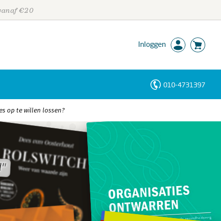
 vanaf €20
Inloggen
010-4731397
Personen
s op te willen lossen?
Trefwoorden
d"
d"