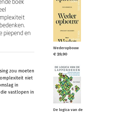
kende boek
eel
mplexiteit
 bedenken.
ie piepend en
Wederopbouw
€ 29,90
ssing zou moeten
omplexiteit niet
omslag in
 die vastlopen in
De logica van de