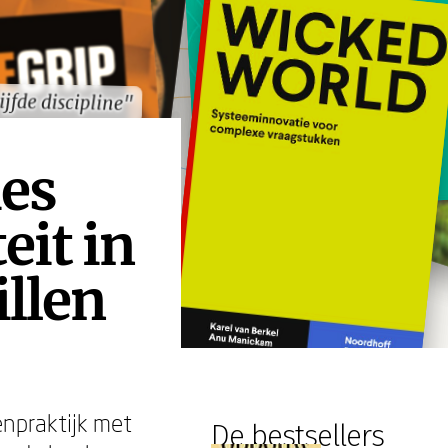
ijfde discipline"
ijfde discipline"
ies
it in
illen
npraktijk met
De bestsellers