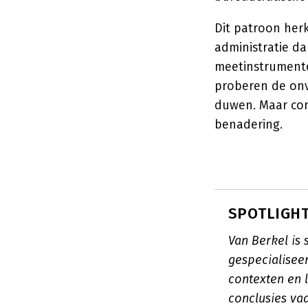
Dit patroon her
administratie da
meetinstrumenten
proberen de onv
duwen. Maar com
benadering.
SPOTLIGHT:
Van Berkel is 
gespecialisee
contexten en 
conclusies vaa