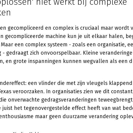
plossen' niet werkt bij complexe
ken
ssen gecompliceerd en complex is cruciaal maar wordt 
en gecompliceerde machine kun je uit elkaar halen, be
. Maar een complex systeem - zoals een organisatie, e
 - gedraagt zich onvoorspelbaar. Kleine verandering
, en grote inspanningen kunnen wegvallen als een d
ndereffect: een vlinder die met zijn vleugels klappend 
exas veroorzaken. In organisaties zien we dit constant
g die onverwachte gedragsveranderingen teweegbrengt
e juist het tegenovergestelde effect heeft van wat be
l enthousiasme maar geen duurzame verandering oplev