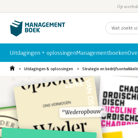
Op werkda
Uitdagingen + oplossingen
Managementboeken
Ove
Uitdagingen & oplossingen
Strategie en bedrijfsontwikkeli
"Wederopbouw"
"Wederopbouw"