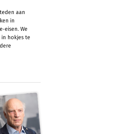
steden aan
ken in
e-eisen. We
in hokjes te
ndere