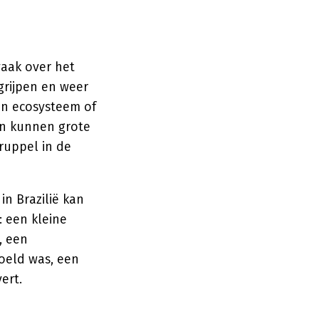
vaak over het
grijpen en weer
en ecosysteem of
en kunnen grote
ruppel in de
in Brazilië kan
: een kleine
, een
doeld was, een
ert.