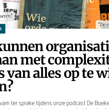
iseren"
iseren"
"De v
"De v
d
kunnen organisat
an met complexite
s van alles op te w
n?
am ter sprake tijdens onze podcast De Boeke