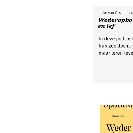
Leike van Oss en Jaap
Wederopbou
en lef
In deze podcast
hun zoektocht n
maar leren lev