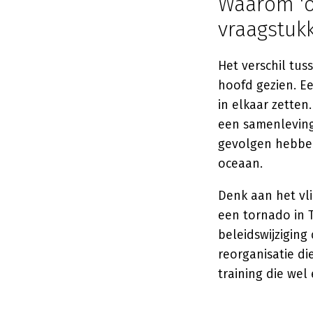
Waarom 'o
vraagstuk
Het verschil tu
hoofd gezien. E
in elkaar zetten
een samenleving
gevolgen hebben
oceaan.
Denk aan het vli
een tornado in T
beleidswijzigin
reorganisatie di
training die we