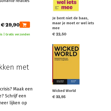
sonante relaties
Je bent niet de baas,
maar je moet er wel iets
€ 29,90
mee
€ 22,50
is | Gratis verzonden
ukken met
 crisis? Maak een
Wicked World
? Schrijf een
€ 33,95
eer lijken op