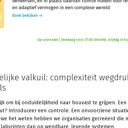
beheersen, en in plaats daarvan ruimte maken voor re
en adaptief vermogen in een complexe wereld
Boek bekijken
Op voorraad | Vandaag voor 21:00 besteld, vrijdag in hu
elijke valkuil: complexiteit wegdr
ls
ijk om bij onduidelijkheid naar houvast te grijpen. Een
ut? Introduceer een controle. Een onvoorziene situatie
 we het weten hebben we organisaties gecreëerd die m
 labyrinten dan op wendbare, levende systemen.