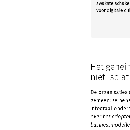
zwakste schakel
voor digitale c
Het geheim
niet isolat
De organisaties 
gemeen: ze behan
integraal onderd
over het adopte
businessmodellen