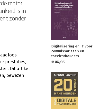
erde motor
ankerd is in
ment zonder
Digitalisering en IT voor
commissarissen en
 naadloos
toezichthouders
e prestaties,
€ 35,95
en. Dit artikel
len, bewezen