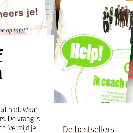
e op tafel"
e op tafel"
f
n
at niet. Waar
. De vraag is
t. Vermijd je
De bestsellers