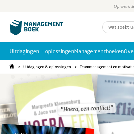
Op werkda
Uitdagingen + oplossingen
Managementboeken
Ove
Uitdagingen & oplossingen
Teammanagement en motivati
"Hoera, een conflict!"
"Hoera, een conflict!"