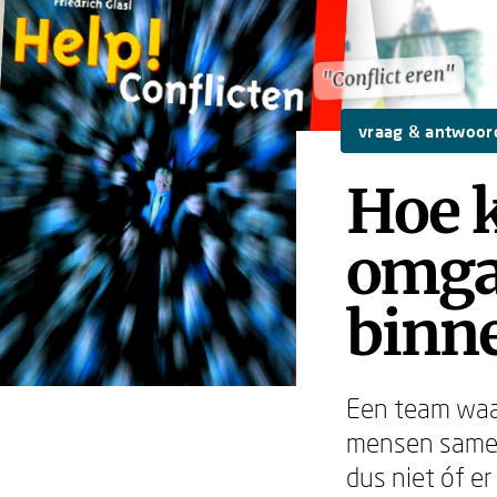
"Conflict eren"
"Conflict eren"
vraag & antwoor
Hoe k
omga
binne
Een team waar
mensen samenw
dus niet óf e