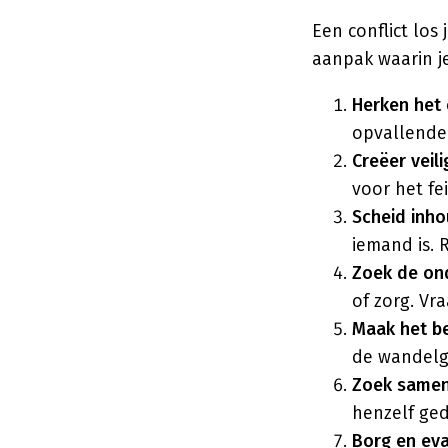
Een conflict lo
aanpak waarin j
Herken het o
opvallende 
Creëer veili
voor het fe
Scheid inho
iemand is. 
Zoek de on
of zorg. Vra
Maak het be
de wandelga
Zoek samen
henzelf ge
Borg en eva