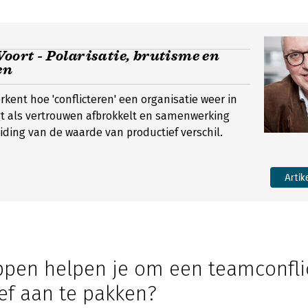
Voort - Polarisatie, brutisme en
en
kent hoe 'conflicteren' een organisatie weer in
t als vertrouwen afbrokkelt en samenwerking
iding van de waarde van productief verschil.
Artik
ppen helpen je om een teamconfli
ef aan te pakken?