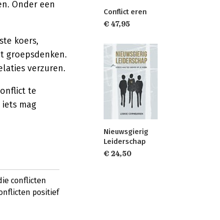
pen. Onder een
Conflict eren
€ 47,95
ste koers,
omt groepsdenken.
laties verzuren.
onflict te
 iets mag
Nieuwsgierig
Leiderschap
€ 24,50
ie conflicten
nflicten positief