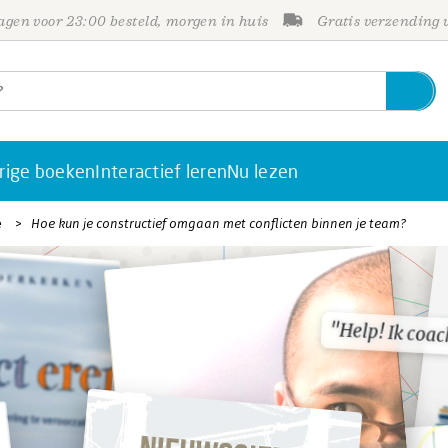
gen voor 23:00 besteld, morgen in huis
Gratis verzending
rige boeken
Interactief leren
Nu lezen
e
Hoe kun je constructief omgaan met conflicten binnen je team?
"Help! Ik coac
"Help! Ik coac