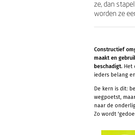
ze, dan stapel
worden ze een
Constructief omg
maakt en gebrui
beschadigt.
Het 
ieders belang en
De kern is dit: b
wegpoetst, maar a
naar de onderli
Zo wordt 'gedoe