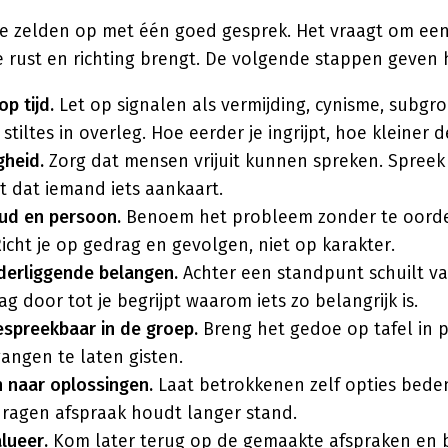
s je zelden op met één goed gesprek. Het vraagt om ee
e rust en richting brengt. De volgende stappen geven 
p tijd.
Let op signalen als vermijding, cynisme, subgro
stiltes in overleg. Hoe eerder je ingrijpt, hoe kleiner 
gheid.
Zorg dat mensen vrijuit kunnen spreken. Spreek
it dat iemand iets aankaart.
ud en persoon.
Benoem het probleem zonder te oorde
Richt je op gedrag en gevolgen, niet op karakter.
derliggende belangen.
Achter een standpunt schuilt v
ag door tot je begrijpt waarom iets zo belangrijk is.
spreekbaar in de groep.
Breng het gedoe op tafel in p
ngen te laten gisten.
 naar oplossingen.
Laat betrokkenen zelf opties bede
dragen afspraak houdt langer stand.
lueer.
Kom later terug op de gemaakte afspraken en 