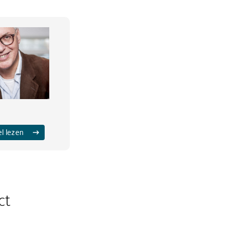
el lezen
ct