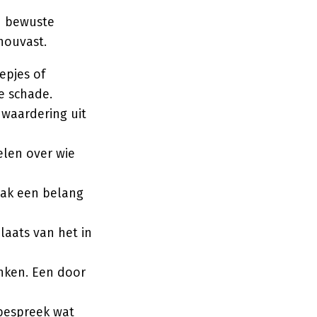
n bewuste
houvast.
epjes of
de schade.
 waardering uit
len over wie
aak een belang
laats van het in
nken. Een door
bespreek wat