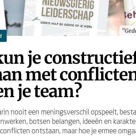
"Gedo
"Gedo
d
un je constructie
an met conflicte
n je team?
in nooit een meningsverschil opspeelt, besta
erken, botsen belangen, ideeën en karakters
r conflicten ontstaan, maar hoe je ermee omgaa