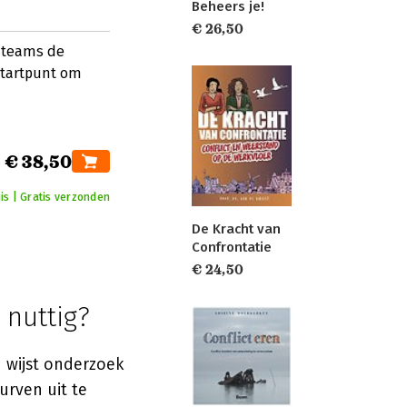
Beheers je!
€ 26,50
s teams de
startpunt om
€ 38,50
is | Gratis verzonden
De Kracht van
Confrontatie
€ 24,50
 nuttig?
h wijst onderzoek
urven uit te