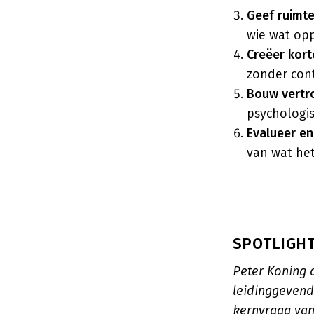
Geef ruimte
wie wat opp
Creëer kor
zonder cont
Bouw vertr
psychologis
Evalueer en 
van wat het
SPOTLIGHT
Peter Koning a
leidinggevend
kernvraag van