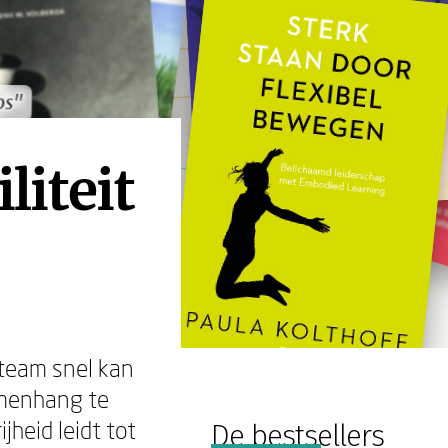
os"
os"
liteit
 team snel kan
samenhang te
ijheid leidt tot
De bestsellers