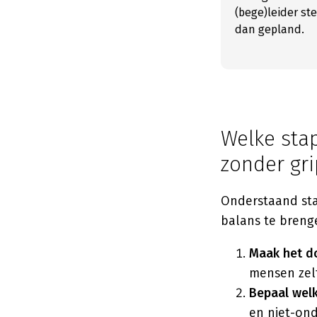
(bege)leider st
dan gepland.
Welke stap
zonder gri
Onderstaand sta
balans te breng
Maak het do
mensen zel
Bepaal welk
en niet-on