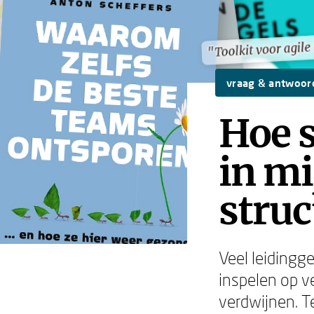
"Toolkit voor agile
"Toolkit voor agile
vraag & antwoor
Hoe s
in mi
struc
Veel leidingg
inspelen op v
verdwijnen. Te 