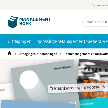
Op werkda
Uitdagingen + oplossingen
Managementboeken
Ove
Uitdagingen & oplossingen
Teammanagement en motivati
"Organiseren op je voorvoete
"Organiseren op je voorvoete