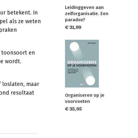
Leidinggeven aan
ur betekent. In
zelforganisatie. Een
paradox?
pel als ze weten
€ 31,99
spraken
, toonsoort en
ie wordt.
f loslaten, maar
rond resultaat
Organiseren op je
voorvoeten
€ 35,95