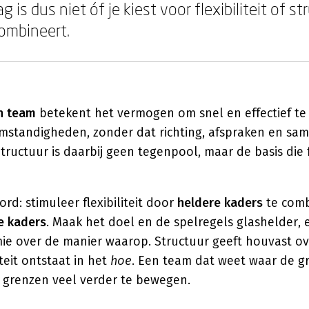
g is dus niet óf je kiest voor flexibiliteit of s
combineert.
en team
betekent het vermogen om snel en effectief te
standigheden, zonder dat richting, afspraken en sa
tructuur is daarbij geen tegenpool, maar de basis die fl
rd: stimuleer flexibiliteit door
heldere kaders
te comb
e kaders
. Maak het doel en de spelregels glashelder, 
e over de manier waarop. Structuur geeft houvast o
liteit ontstaat in het
hoe
. Een team dat weet waar de gr
e grenzen veel verder te bewegen.