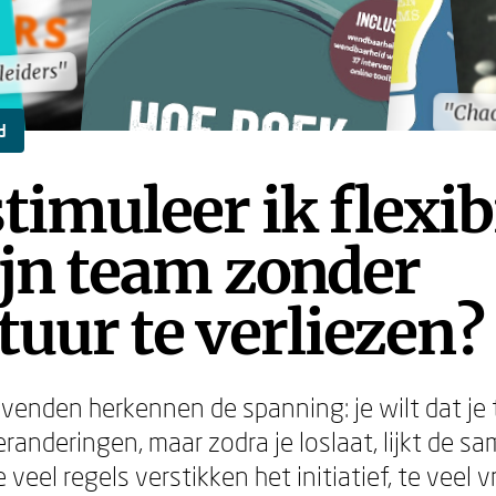
 leiders"
 leiders"
"Cha
"Cha
d
timuleer ik flexibi
jn team zonder
tuur te verliezen?
evenden herkennen de spanning: je wilt dat je
eranderingen, maar zodra je loslaat, lijkt de 
veel regels verstikken het initiatief, te veel vr