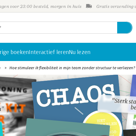
gen voor 23:00 besteld, morgen in huis
Gratis verzending
rige boeken
Interactief leren
Nu lezen
e
Hoe stimuleer ik flexibiliteit in mijn team zonder structuur te verliezen?
"Sterk st
"Sterk st
b
b
n"
n"