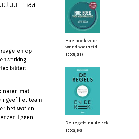
tructuur, maar
Hoe boek voor
wendbaarheid
 reageren op
€ 38,50
menwerking
exibiliteit
ineren met
en geef het team
ver het
wat
en
enzen liggen,
De regels en de rek
€ 35,95