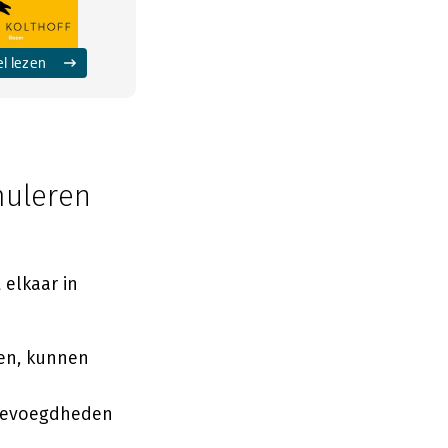
el lezen
muleren
elkaar in
en, kunnen
sbevoegdheden