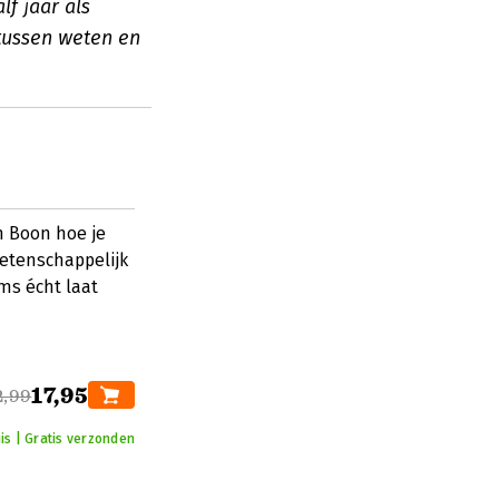
f jaar als
tussen weten en
n Boon hoe je
wetenschappelijk
ms écht laat
17,95
2,99
is | Gratis verzonden