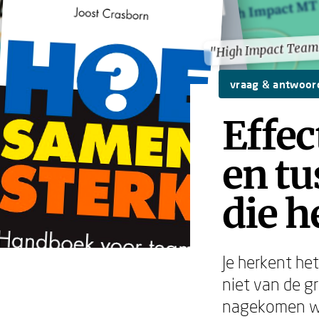
"High Impact Team
"High Impact Team
vraag & antwoor
Effe
en tu
die h
Je herkent he
niet van de g
nagekomen wor