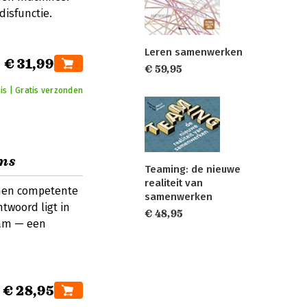
disfunctie.
Leren samenwerken
€ 31,99
€ 59,95
is | Gratis verzonden
ams
Teaming: de nieuwe
realiteit van
nnen competente
samenwerken
woord ligt in
€ 48,95
eam — een
€ 28,95