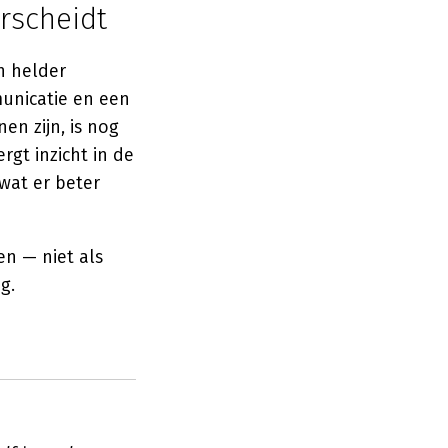
rscheidt
n helder
municatie en een
n zijn, is nog
rgt inzicht in de
wat er beter
n — niet als
g.