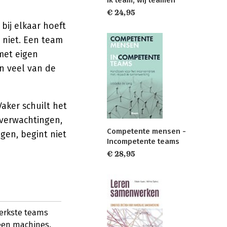
Ik team, wij teamen
€ 24,95
bij elkaar hoeft
o niet. Een team
met eigen
n veel van de
aker schuilt het
 verwachtingen,
Competente mensen -
jgen, begint niet
Incompetente teams
€ 28,95
terkste teams
een machines.