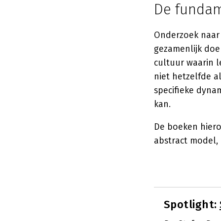
De fundam
Onderzoek naar 
gezamenlijk doel
cultuur waarin 
niet hetzelfde a
specifieke dynam
kan.
De boeken hiero
abstract model, 
Spotlight: