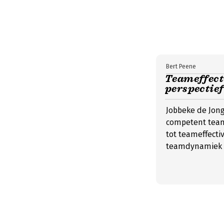
Bert Peene
Teameffecti
perspectief
Jobbeke de Jon
competent team 
tot teameffectiv
teamdynamiek b