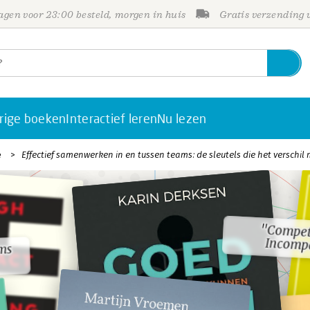
gen voor 23:00 besteld, morgen in huis
Gratis verzending
rige boeken
Interactief leren
Nu lezen
e
Effectief samenwerken in en tussen teams: de sleutels die het verschi
"Compet
"Compet
Incomp
Incomp
ms
ms