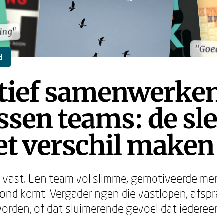
ing"
ing"
"Goe
"Goe
d
ctief samenwerken
ssen teams: de sle
et verschil maken
t vast. Een team vol slimme, gemotiveerde me
rond komt. Vergaderingen die vastlopen, afspr
den, of dat sluimerende gevoel dat iedereen