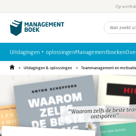
Op werkda
Uitdagingen + oplossingen
Managementboeken
Ove
Uitdagingen & oplossingen
Teammanagement en motivati
"Waarom zelfs de beste tea
"Waarom zelfs de beste tea
ontsporen"
ontsporen"