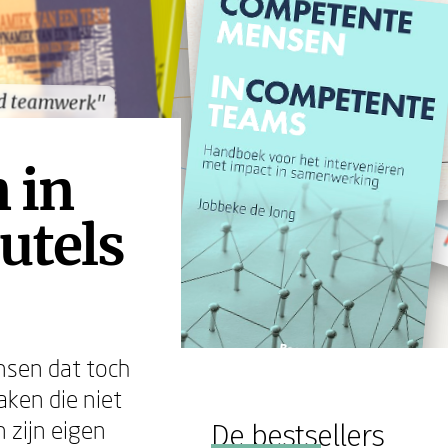
d teamwerk"
d teamwerk"
 in
utels
nsen dat toch
aken die niet
 zijn eigen
De bestsellers