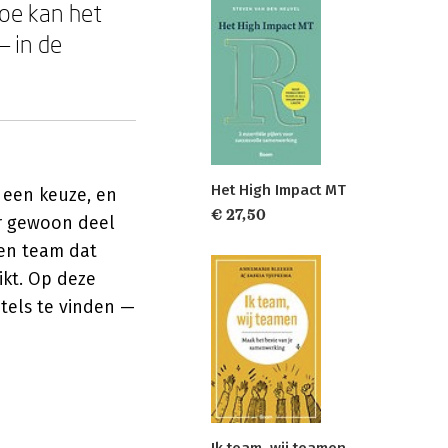
Hoe kan het
— in de
Het High Impact MT
, een keuze, en
€ 27,50
er gewoon deel
een team dat
ikt. Op deze
utels te vinden —