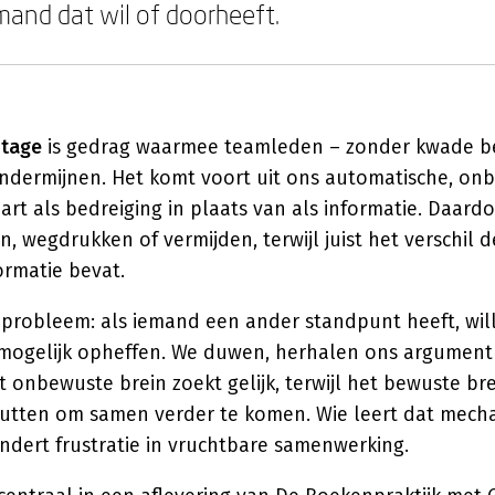
mand dat wil of doorheeft.
tage
is gedrag waarmee teamleden – zonder kwade b
dermijnen. Het komt voort uit ons automatische, on
aart als bedreiging in plaats van als informatie. Daar
n, wegdrukken of vermijden, terwijl juist het verschil 
ormatie bevat.
 probleem: als iemand een ander standpunt heeft, wil
l mogelijk opheffen. We duwen, herhalen ons argument
t onbewuste brein zoekt gelijk, terwijl het bewuste brei
nutten om samen verder te komen. Wie leert dat mech
ndert frustratie in vruchtbare samenwerking.