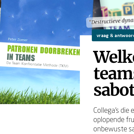
"Destructieve dyn
"Destructieve dyn
vraag & antwoor
Welk
team
sabo
Collega's die 
oplopende frus
onbewuste sa