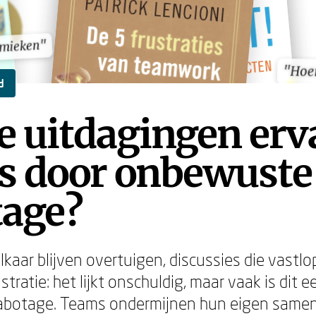
amieken"
amieken"
"Hoer
"Hoer
d
e uitdagingen erv
s door onbewuste
tage?
elkaar blijven overtuigen, discussies die vastl
tratie: het lijkt onschuldig, maar vaak is dit 
botage. Teams ondermijnen hun eigen same