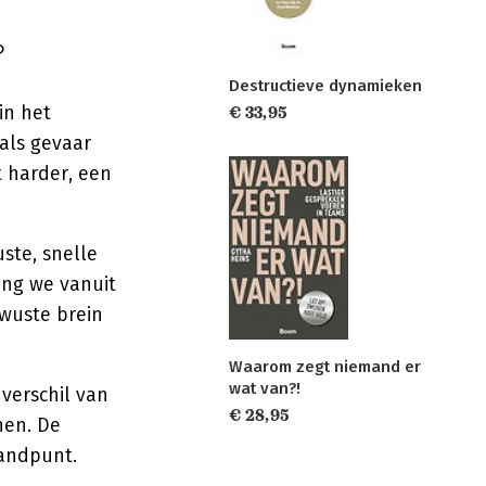
?
Destructieve dynamieken
in het
€ 33,95
als gevaar
t harder, een
ste, snelle
ang we vanuit
ewuste brein
Waarom zegt niemand er
wat van?!
 verschil van
€ 28,95
nen. De
tandpunt.