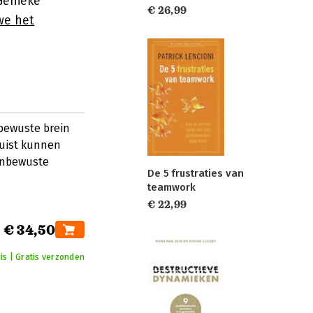
Genieke
€ 26,99
we het
bewuste brein
juist kunnen
 onbewuste
De 5 frustraties van
teamwork
€ 22,99
€ 34,50
is | Gratis verzonden