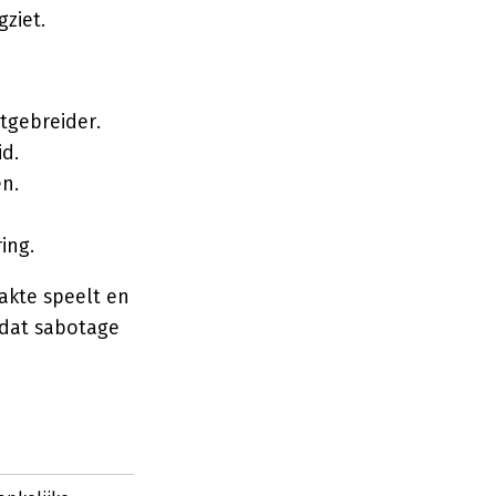
gziet.
itgebreider.
id.
n.
ing.
akte speelt en
 dat sabotage