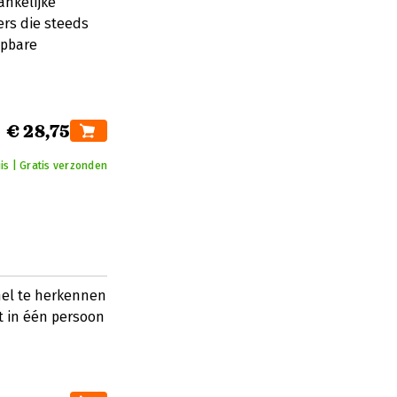
ankelijke
ers die steeds
jpbare
€ 28,75
is | Gratis verzonden
nel te herkennen
t in één persoon