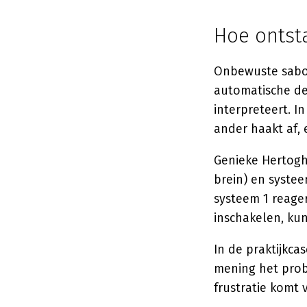
Hoe ontst
Onbewuste sabot
automatische dee
interpreteert. I
ander haakt af, 
Genieke Hertogh
brein) en syste
systeem 1 reager
inschakelen, kun
In de praktijkcas
mening het prob
frustratie komt 