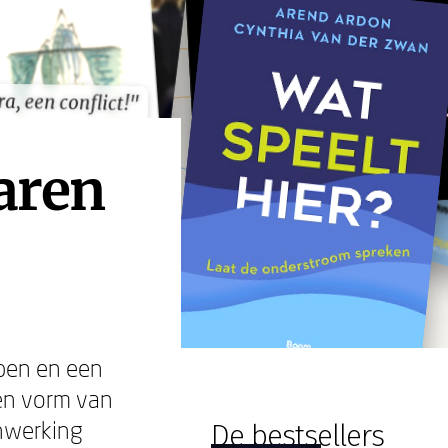
a, een conflict!"
a, een conflict!"
aren
open en een
een vorm van
nwerking
De bestsellers