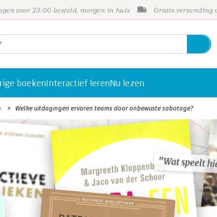
gen voor 23:00 besteld, morgen in huis
Gratis verzending
rige boeken
Interactief leren
Nu lezen
e
Welke uitdagingen ervaren teams door onbewuste sabotage?
"Wat speelt hi
"Wat speelt hi