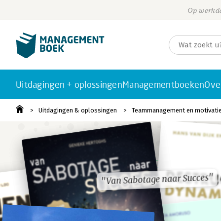
Op werkda
Uitdagingen + oplossingen
Managementboeken
Ove
Uitdagingen & oplossingen
Teammanagement en motivati
"Van Sabotage naar Succes"
"Van Sabotage naar Succes"