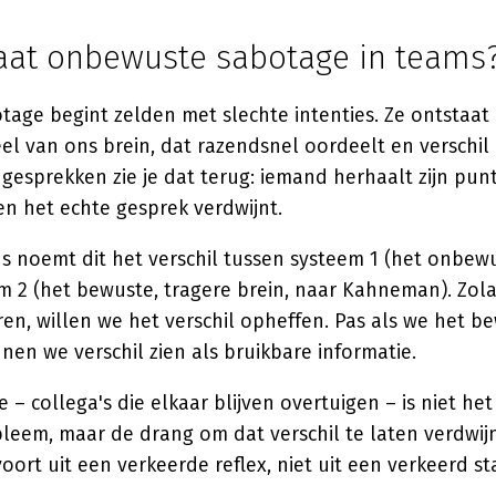
aat onbewuste sabotage in teams
age begint zelden met slechte intenties. Ze ontstaat 
l van ons brein, dat razendsnel oordeelt en verschil 
n gesprekken zie je dat terug: iemand herhaalt zijn pun
en het echte gesprek verdwijnt.
s noemt dit het verschil tussen systeem 1 (het onbewu
em 2 (het bewuste, tragere brein, naar Kahneman). Zol
en, willen we het verschil opheffen. Pas als we het b
nen we verschil zien als bruikbare informatie.
e – collega's die elkaar blijven overtuigen – is niet het
leem, maar de drang om dat verschil te laten verdwij
voort uit een verkeerde reflex, niet uit een verkeerd s