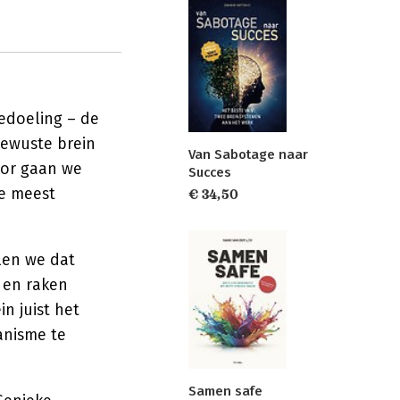
edoeling – de
bewuste brein
Van Sabotage naar
door gaan we
Succes
de meest
€ 34,50
len we dat
 en raken
n juist het
anisme te
Samen safe