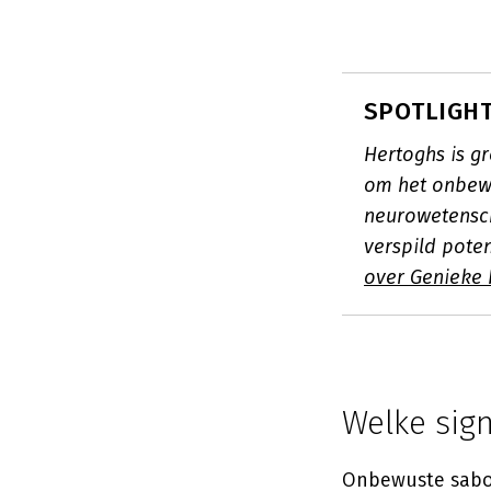
SPOTLIGHT
Hertoghs is g
om het onbewu
neurowetensch
verspild pote
over Genieke 
Welke sig
Onbewuste sabot