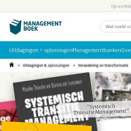
Op werkda
Uitdagingen + oplossingen
Managementboeken
Ove
Uitdagingen & oplossingen
Verandering en transformatie
"Systemisch
"Systemisch
TransitieManagement"
TransitieManagement"