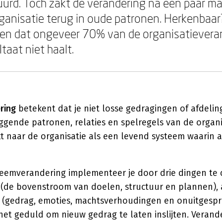
uurd. Toch zakt de verandering na een paar 
organisatie terug in oude patronen. Herkenbaa
 zien dat ongeveer 70% van de organisatiever
taat niet haalt.
ring
betekent dat je niet losse gedragingen of afdeli
ggende patronen, relaties en spelregels van de organi
jkt naar de organisatie als een levend systeem waarin a
teemverandering implementeer je door drie dingen te
g (de bovenstroom van doelen, structuur en plannen),
(gedrag, emoties, machtsverhoudingen en onuitgesp
 het geduld om nieuw gedrag te laten inslijten. Verand