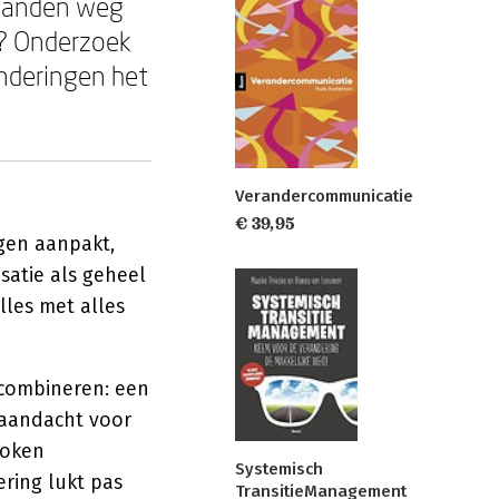
maanden weg
r? Onderzoek
anderingen het
Verandercommunicatie
€ 39,95
ngen aanpakt,
satie als geheel
lles met alles
 combineren: een
 aandacht voor
roken
Systemisch
ering lukt pas
TransitieManagement