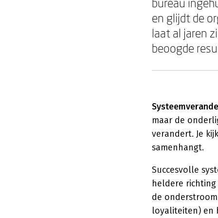
bureau ingeh
en glijdt de 
laat al jaren
beoogde resul
Systeemverande
maar de onderli
verandert. Je ki
samenhangt.
Succesvolle sys
heldere richtin
de onderstroom 
loyaliteiten) en