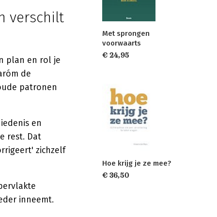
 verschilt
Met sprongen
voorwaarts
€ 24,95
 plan en rol je
aaróm de
 oude patronen
hiedenis en
 rest. Dat
igeert' zichzelf
Hoe krijg je ze mee?
€ 36,50
pervlakte
ieder inneemt.