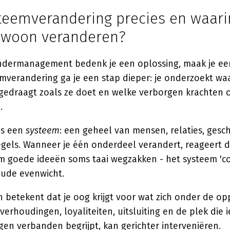
teemverandering precies en waarin
ewoon veranderen?
randermanagement bedenk je een oplossing, maak je een
teemverandering ga je een stap dieper: je onderzoekt w
h gedraagt zoals ze doet en welke verborgen krachten
.
is een
systeem
: een geheel van mensen, relaties, gesc
gels. Wanneer je één onderdeel verandert, reageert de
 goede ideeën soms taai wegzakken - het systeem 'corr
oude evenwicht.
n betekent dat je oog krijgt voor wat zich onder de op
verhoudingen, loyaliteiten, uitsluiting en de plek die 
en verbanden begrijpt, kan gerichter interveniëren.