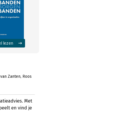
el lezen
 van Zanten
Roos
atieadvies. Met
peelt en vind je