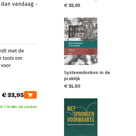
 dan vandaag -
€ 33,95
indt met de
e tools om
 voor
Systeemdenken in de
praktijk
€ 31,50
€ 33,95
is | Gratis verzonden