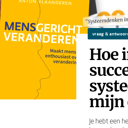
"Systeemdenken in 
"Systeemdenken in 
vraag & antwoor
Hoe 
succe
syst
mijn 
Je hebt een h