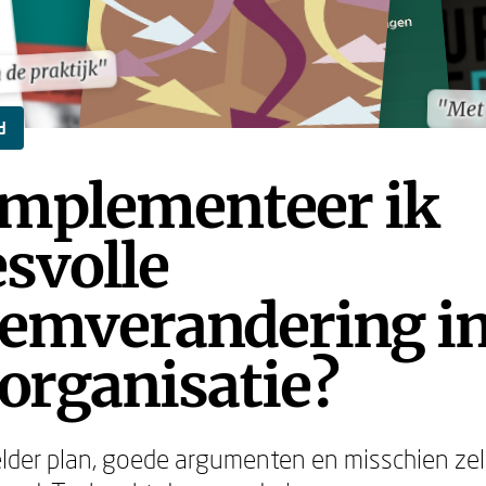
de praktijk"
de praktijk"
"Met
"Met
d
implementeer ik
svolle
eemverandering i
organisatie?
elder plan, goede argumenten en misschien ze