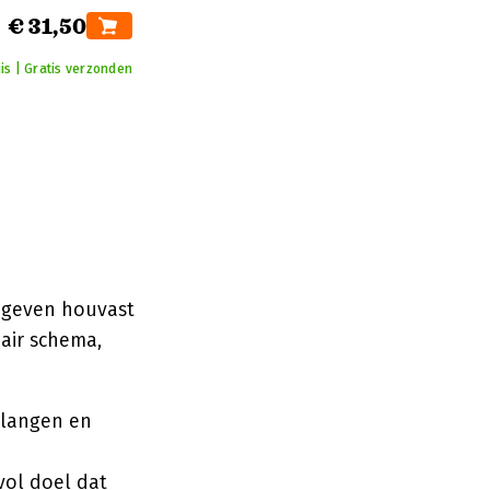
€ 31,50
is | Gratis verzonden
 geven houvast
eair schema,
elangen en
vol doel dat