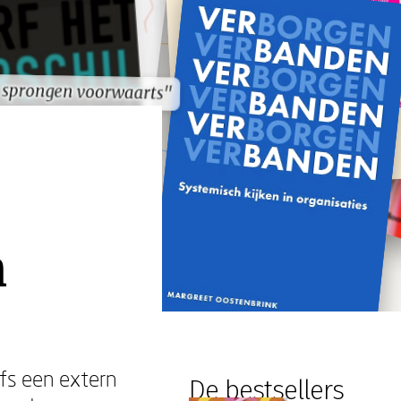
 sprongen voorwaarts"
 sprongen voorwaarts"
n
lfs een extern
De bestsellers