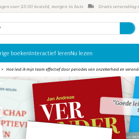
gen voor 23:00 besteld, morgen in huis
Gratis verzending
rige boeken
Interactief leren
Nu lezen
Hoe leid ik mijn team effectief door periodes van onzekerheid en verand
"Goede lei
"Goede lei
"
"