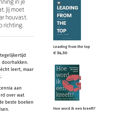
nning in je
t. Jij moet
aar houvast.
 richting.
Leading from the top
€ 34,50
egelijkertijd
n doorhakken.
écht leert, maar
.
ecennia aan
erd over wat
 de beste boeken
Hoe word ik een kreeft?
dsen.