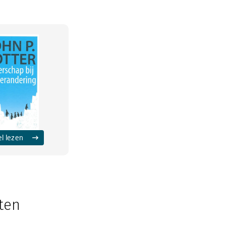
el lezen
ten