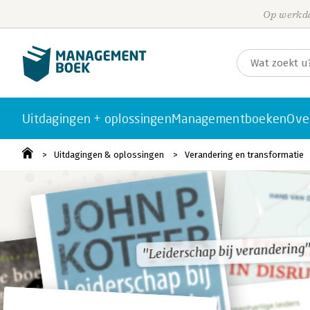
Op werkda
Uitdagingen + oplossingen
Managementboeken
Ove
Uitdagingen & oplossingen
Verandering en transformatie
"Leiderschap bij verandering
"Leiderschap bij verandering