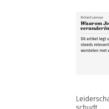
Richard Lannoye
Waarom Joh
veranderin
Dit artikel leg
steeds relevant 
worstelen met 
Leidersch
schudt