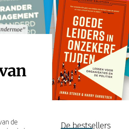
andermoe"
andermoe"
 van
 van de
De bestsellers