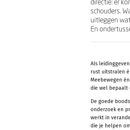
directie: er k
schouders. Wan
uitleggen wat
En ondertusse
Als leidinggevend
rust uitstralen
Meebewegen én k
die wel bepaalt 
De goede boodsc
onderzoek en pr
werkt in verand
die je helpen o