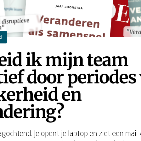
 disruptieve
 disruptieve
n"
n"
"Ver
"Ver
d
eid ik mijn team
tief door periodes
kerheid en
ndering?
gochtend. Je opent je laptop en ziet een mail