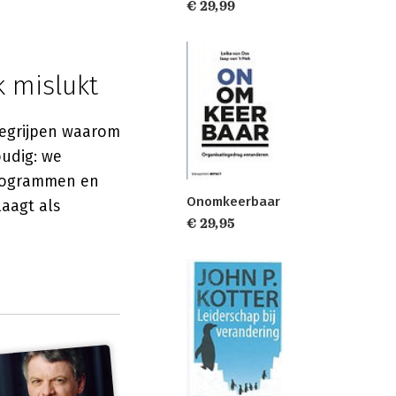
€ 29,99
 mislukt
 begrijpen waarom
oudig: we
anogrammen en
Onomkeerbaar
aagt als
€ 29,95