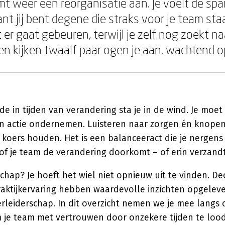
omt weer een reorganisatie aan. Je voelt de spa
t jij bent degene die straks voor je team staa
 er gaat gebeuren, terwijl je zelf nog zoekt n
n kijken twaalf paar ogen je aan, wachtend op
e in tijden van verandering sta je in de wind. Je moet t
 én actie ondernemen. Luisteren naar zorgen én knope
oers houden. Het is een balanceeract die je nergens 
of je team de verandering doorkomt – of erin verzandt
hap? Je hoeft het wiel niet opnieuw uit te vinden. D
aktijkervaring hebben waardevolle inzichten opgelev
erleiderschap. In dit overzicht nemen we je mee langs
m je team met vertrouwen door onzekere tijden te loo