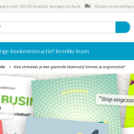
gen voor 23:00 besteld, morgen in huis
Gratis verzending
rige boeken
Interactief leren
Nu lezen
tie
Hoe stimuleer je een gezonde levensstijl binnen je organisatie?
"Stop ongezo
"Stop ongezo
n
n