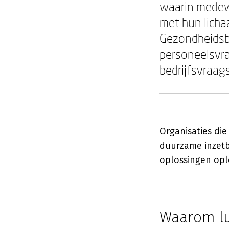
waarin medew
met hun licha
Gezondheidsbe
personeelsvra
bedrijfsvraag
Organisaties die
duurzame inzetb
oplossingen opl
Waarom lu