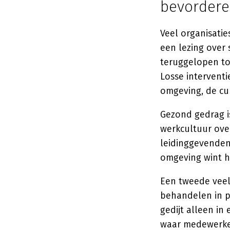
bevordere
Veel organisatie
een lezing over
teruggelopen to
Losse intervent
omgeving, de cul
Gezond gedrag is
werkcultuur ove
leidinggevenden
omgeving wint he
Een tweede veelg
behandelen in pl
gedijt alleen i
waar medewerker