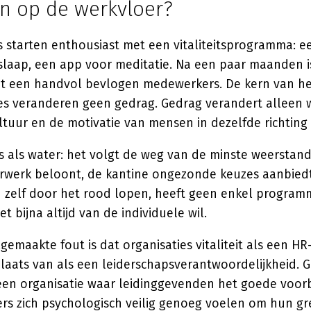
n op de werkvloer?
s starten enthousiast met een vitaliteitsprogramma: e
 slaap, een app voor meditatie. Na een paar maanden 
t een handvol bevlogen medewerkers. De kern van h
ies veranderen geen gedrag. Gedrag verandert alleen
tuur en de motivatie van mensen in dezelfde richting 
 als water: het volgt de weg van de minste weerstand
rwerk beloont, de kantine ongezonde keuzes aanbied
 zelf door het rood lopen, heeft geen enkel programm
t bijna altijd van de individuele wil.
emaakte fout is dat organisaties vitaliteit als een HR
aats van als een leiderschapsverantwoordelijkheid. Ge
n een organisatie waar leidinggevenden het goede voo
s zich psychologisch veilig genoeg voelen om hun gr