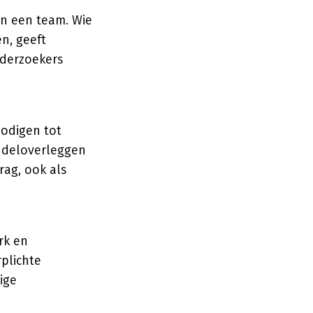
van een team. Wie
en, geeft
nderzoekers
nodigen tot
ndeloverleggen
ag, ook als
rk en
plichte
ige