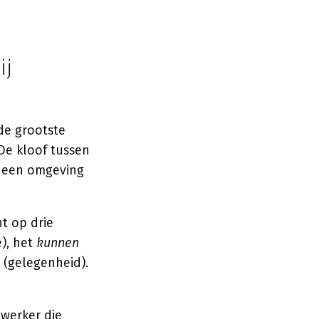
ij
 de grootste
De kloof tussen
n een omgeving
t op drie
), het
kunnen
(gelegenheid).
ewerker die