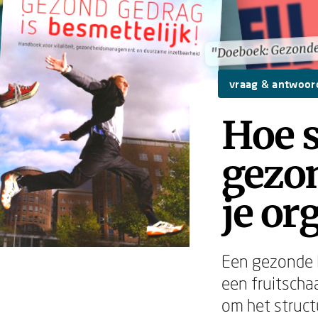
"Doeboek: Gezonde
"Doeboek: Gezonde
vraag & antwoor
Hoe s
gezon
je or
Een gezonde l
een fruitscha
om het struct