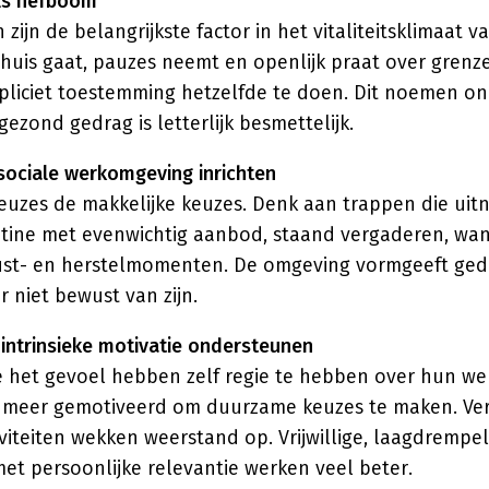
als hefboom
zijn de belangrijkste factor in het vitaliteitsklimaat 
r huis gaat, pauzes neemt en openlijk praat over grenz
liciet toestemming hetzelfde te doen. Dit noemen o
gezond gedrag is letterlijk besmettelijk.
 sociale werkomgeving inrichten
uzes de makkelijke keuzes. Denk aan trappen die uit
ntine met evenwichtig aanbod, staand vergaderen, wa
st- en herstelmomenten. De omgeving vormgeeft gedr
 niet bewust van zijn.
intrinsieke motivatie ondersteunen
 het gevoel hebben zelf regie te hebben over hun we
n meer gemotiveerd om duurzame keuzes te maken. Ver
iteiten wekken weerstand op. Vrijwillige, laagdrempel
et persoonlijke relevantie werken veel beter.