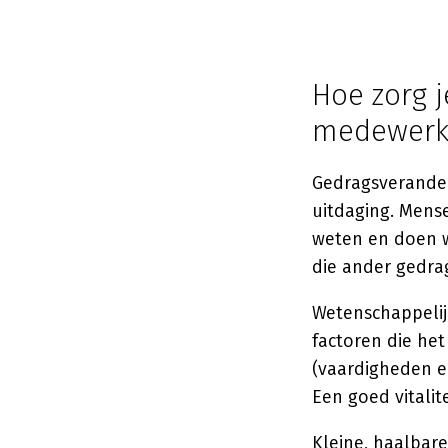
Hoe zorg j
medewerk
Gedragsveranderi
uitdaging. Mens
weten en doen w
die ander gedrag
Wetenschappelij
factoren die he
(vaardigheden 
Een goed vitalit
Kleine, haalbare