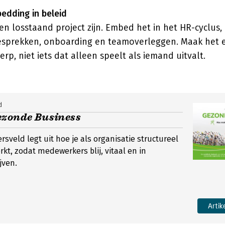
bedding in beleid
een losstaand project zijn. Embed het in het HR-cyclus,
esprekken, onboarding en teamoverleggen. Maak het 
p, niet iets dat alleen speelt als iemand uitvalt.
d
ezonde Business
sveld legt uit hoe je als organisatie structureel
erkt, zodat medewerkers blij, vitaal en in
jven.
Artik