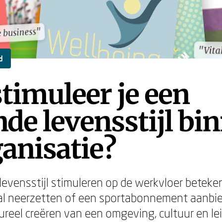
 business"
 business"
"Vita
"Vita
d
timuleer je een
de levensstijl bi
ganisatie?
evensstijl stimuleren op de werkvloer beteke
al neerzetten of een sportabonnement aanbi
ureel creëren van een omgeving, cultuur en le