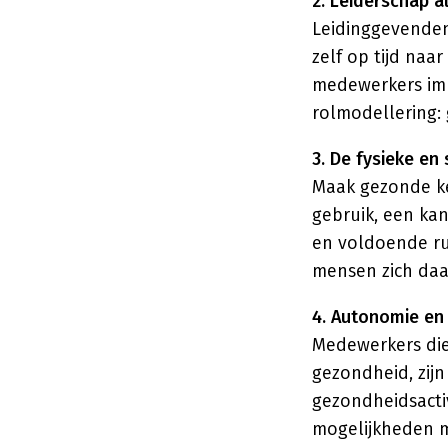
2. Leiderschap 
Leidinggevenden 
zelf op tijd naa
medewerkers imp
rolmodellering: 
3. De fysieke en
Maak gezonde ke
gebruik, een ka
en voldoende ru
mensen zich daar
4. Autonomie en 
Medewerkers die
gezondheid, zij
gezondheidsactiv
mogelijkheden m