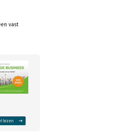
een vast
el lezen