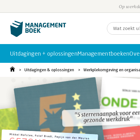
Op werkda
Uitdagingen + oplossingen
Managementboeken
Ove
Uitdagingen & oplossingen
Werkplekomgeving en organisa
"5 sterrenaanpak voor ee
"5 sterrenaanpak voor ee
gezonde werkdruk"
gezonde werkdruk"