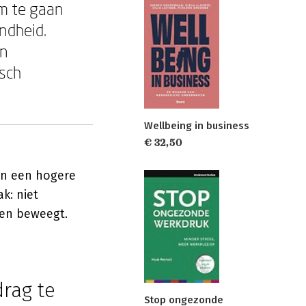
m te gaan
ndheid.
en
isch
Wellbeing in business
€ 32,50
 en een hogere
k: niet
hen beweegt.
rag te
Stop ongezonde