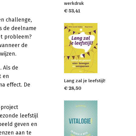
werkdruk
€ 53,41
en challenge,
is de deelname
et probleem?
 wanneer de
wijzen.
. Als de
t en
Lang zal je leefstijl!
a effect. De
€ 28,50
-project
zonde leefstijl
rbeeld geven en
enzen aan te