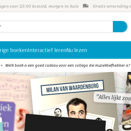
gen voor 23:00 besteld, morgen in huis
Gratis verzending
rige boeken
Interactief leren
Nu lezen
Welk boek is een goed cadeau voor een collega die muziekliefhebber is?
"Alles lijkt zo
"Alles lijkt zo