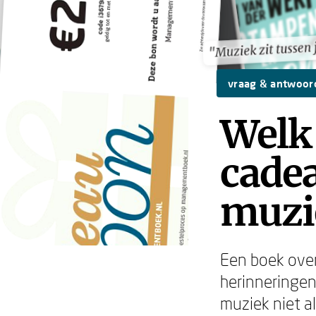
"Muziek zit tussen 
"Muziek zit tussen 
vraag & antwoor
Welk 
cadea
muzie
Een boek over
herinneringen
muziek niet a