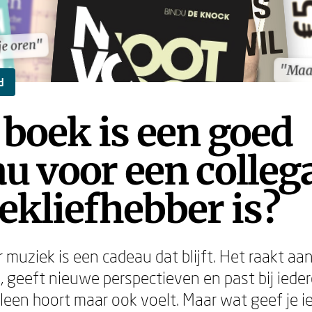
je oren"
je oren"
"Maar
"Maar
d
boek is een goed
u voor een collega
kliefhebber is?
 muziek is een cadeau dat blijft. Het raakt aa
, geeft nieuwe perspectieven en past bij ieder
lleen hoort maar ook voelt. Maar wat geef je i