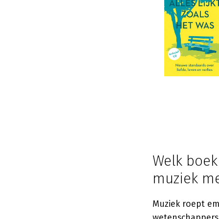
Welk boek 
muziek me
Muziek roept emo
wetenschappers 