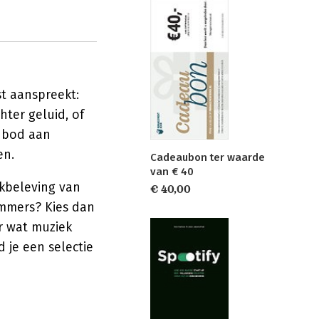
t aanspreekt:
hter geluid, of
anbod aan
en.
Cadeaubon ter waarde
van € 40
ekbeleving van
€ 40,00
ummers? Kies dan
r wat muziek
 je een selectie