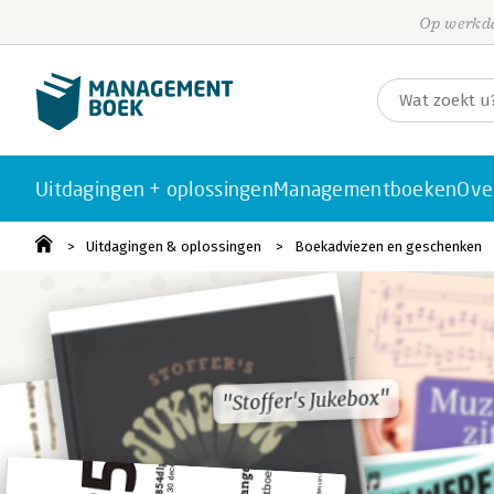
Op werkda
Uitdagingen + oplossingen
Managementboeken
Ove
Uitdagingen & oplossingen
Boekadviezen en geschenken
"Stoffer's Jukebox"
"Stoffer's Jukebox"