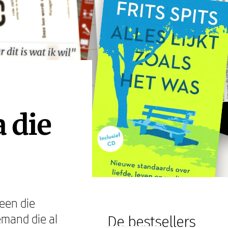
 dit is wat ik wil"
 dit is wat ik wil"
 die
n
een die
emand die al
De bestsellers