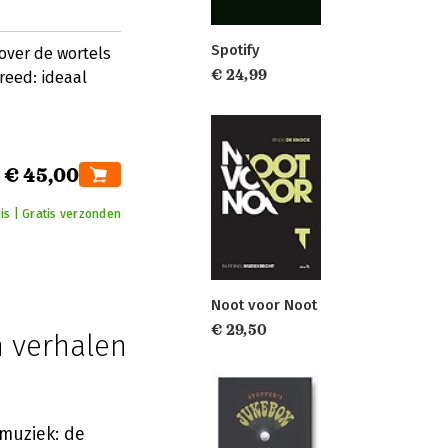
Spotify
over de wortels
€ 24,99
eed: ideaal
€ 45,00
is | Gratis verzonden
Noot voor Noot
€ 29,50
n verhalen
muziek: de