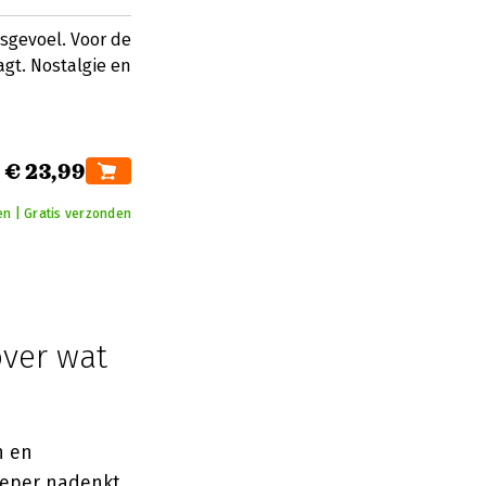
nsgevoel. Voor de
gt. Nostalgie en
€ 23,99
en | Gratis verzonden
over wat
n en
ieper nadenkt