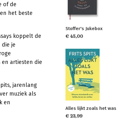
 of de
ken het beste
Stoffer's Jukebox
essays koppelt de
€ 45,00
die je
droge
en artiesten die
pits, jarenlang
ver muziek als
jk en
Alles lijkt zoals het was
€ 23,99