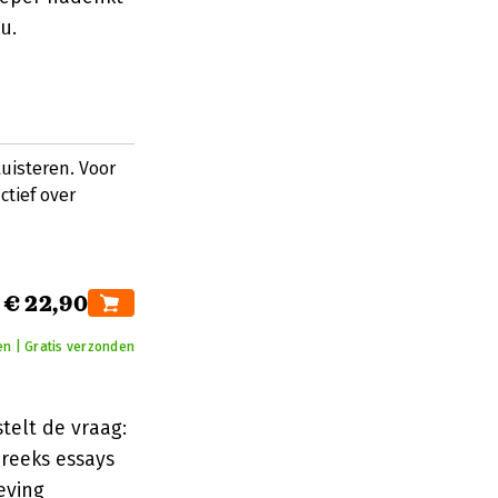
u.
luisteren. Voor
ctief over
€ 22,90
en | Gratis verzonden
telt de vraag:
 reeks essays
eving