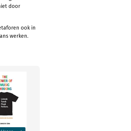
niet door
etaforen ook in
dans werken.