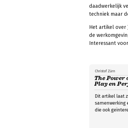
daadwerkelijk ve
techniek maar d
Het artikel over
de werkomgeving
Interessant voor
Christof Zürn
The Power o
Play en Pe
Dit artikel laa
samenwerking e
die ook geïnter