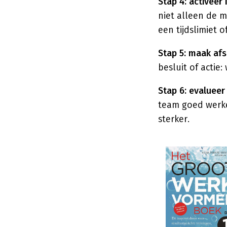
Stap 4: activeer 
niet alleen de 
een tijdslimiet 
Stap 5: maak af
besluit of actie
Stap 6: evalueer 
team goed werke
sterker.