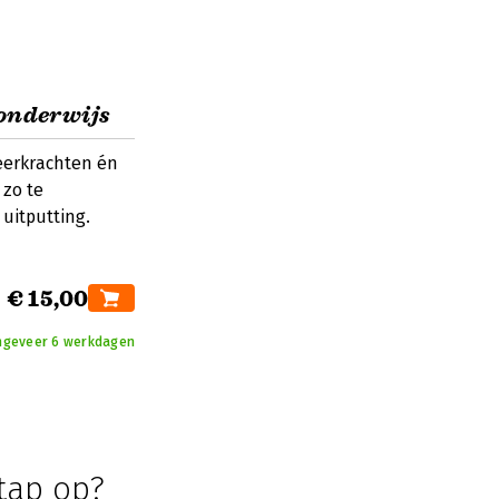
 onderwijs
leerkrachten én
 zo te
uitputting.
€ 15,00
ongeveer 6 werkdagen
tap op?