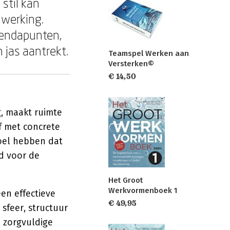
stil kan
nwerking.
gendapunten,
 jas aantrekt.
Teamspel Werken aan
Versterken©
€ 14,50
, maakt ruimte
f met concrete
oel hebben dat
d voor de
Het Groot
Werkvormenboek 1
en effectieve
€ 49,95
sfeer, structuur
 zorgvuldige