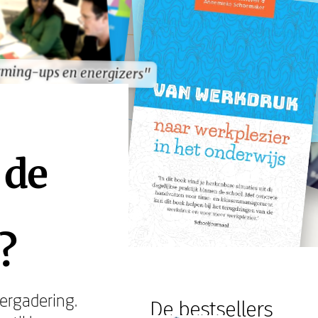
ming-ups en energizers"
ming-ups en energizers"
 de
?
ergadering.
De bestsellers