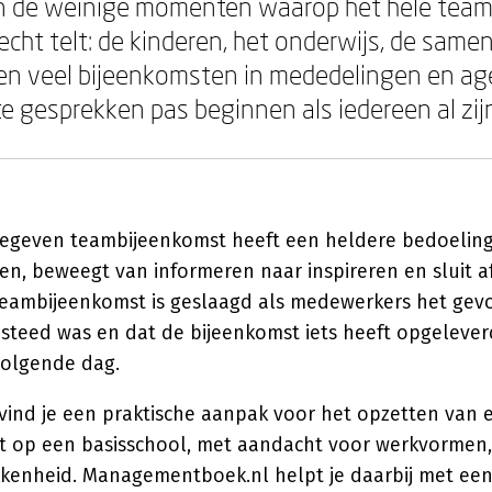
n de weinige momenten waarop het hele team 
echt telt: de kinderen, het onderwijs, de same
en veel bijeenkomsten in mededelingen en a
te gesprekken pas beginnen als iedereen al zijn
geven teambijeenkomst heeft een heldere bedoeling
en, beweegt van informeren naar inspireren en sluit a
teambijeenkomst is geslaagd als medewerkers het gev
esteed was en dat de bijeenkomst iets heeft opgelever
volgende dag.
vind je een praktische aanpak voor het opzetten van e
 op een basisschool, met aandacht voor werkvormen, 
kkenheid. Managementboek.nl helpt je daarbij met een