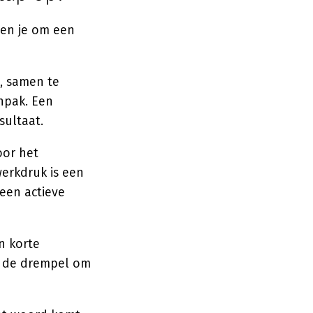
pen je om een
, samen te
anpak. Een
sultaat.
oor het
erkdruk is een
een actieve
n korte
gt de drempel om