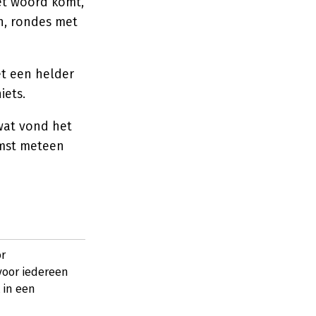
et woord komt,
n, rondes met
et een helder
iets.
wat vond het
omst meteen
or
voor iedereen
 in een