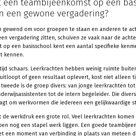
 een teambijeenkomst op een bas
n een gewone vergadering?
jn gewend om voor groepen te staan en anderen te act
 een vergadering zitten, schuiven ze vaak naar de acht
 op een basisschool kent een aantal specifieke kenmer
t kennen.
 tijd schaars. Leerkrachten hebben weinig ruimte buite
uitloopt of geen resultaat oplevert, kost niet alleen t
tweede is de groep divers: van jonge leerkrachten tot
derwijsassistenten tot de intern begeleider. Die diversi
aagt om werkvormen die iedereen een gelijkwaardige s
 de werkdruk een grote rol. Veel leerkrachten komen n
ben nog een stapel werk liggen. Een goede teambijee
et een moment van verbinding in plaats van meteen 