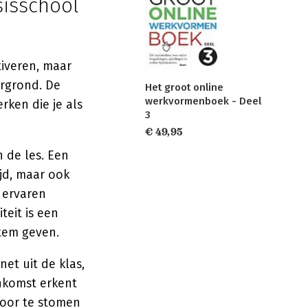
isschool
iveren, maar
ergrond. De
Het groot online
werkvormenboek - Deel
ken die je als
3
€ 49,95
n de les. Een
ijd, maar ook
 ervaren
teit is een
tem geven.
et uit de klas,
nkomst erkent
door te stomen