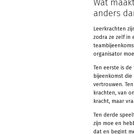
Wat maakt
anders da
Leerkrachten zi
zodra ze zelf in
teambijeenkomst
organisator moe
Ten eerste is de
bijeenkomst die 
vertrouwen. Ten 
krachten, van on
kracht, maar vr
Ten derde speelt
zijn moe en heb
dat en begint m