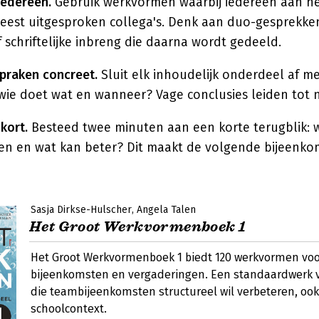
iedereen.
Gebruik werkvormen waarbij iedereen aan h
meest uitgesproken collega's. Denk aan duo-gesprekke
of schriftelijke inbreng die daarna wordt gedeeld.
spraken concreet.
Sluit elk inhoudelijk onderdeel af m
: wie doet wat en wanneer? Vage conclusies leiden tot n
kort.
Besteed twee minuten aan een korte terugblik: 
n en wat kan beter? Dit maakt de volgende bijeenk
Sasja Dirkse-Hulscher
Angela Talen
Het Groot Werkvormenboek 1
Het Groot Werkvormenboek 1 biedt 120 werkvormen vo
bijeenkomsten en vergaderingen. Een standaardwerk 
die teambijeenkomsten structureel wil verbeteren, ook
schoolcontext.