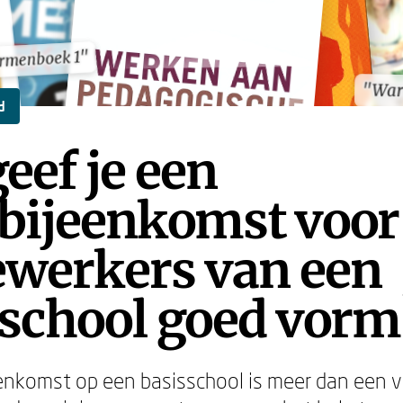
ormenboek 1"
ormenboek 1"
"War
"War
d
eef je een
bijeenkomst voor
werkers van een
sschool goed vorm
nkomst op een basisschool is meer dan een v