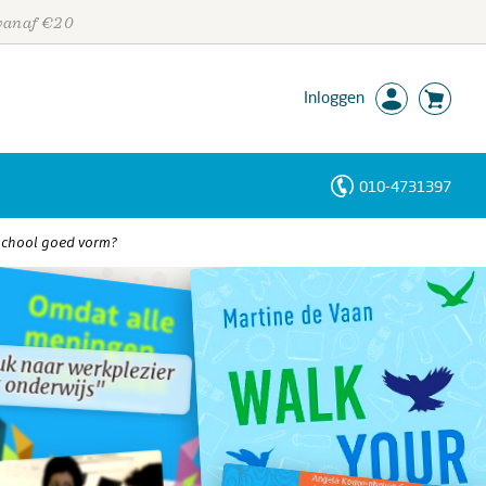
 vanaf €20
Inloggen
010-4731397
Personen
school goed vorm?
Trefwoorden
k naar werkplezier
k naar werkplezier
t onderwijs"
t onderwijs"