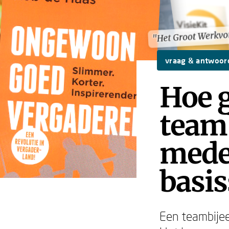
"Het Groot Werkv
"Het Groot Werkv
vraag & antwoor
Hoe g
team
mede
basi
Een teambijee