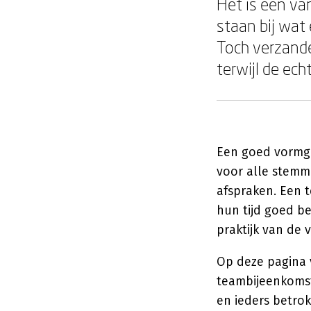
Het is een va
staan bij wat 
Toch verzand
terwijl de ech
Een goed vormge
voor alle stemm
afspraken. Een 
hun tijd goed b
praktijk van de 
Op deze pagina 
teambijeenkomst
en ieders betro