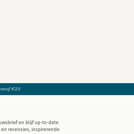
 vanaf €20
uwsbrief en blijf up-to-date
 en recensies, inspirerende