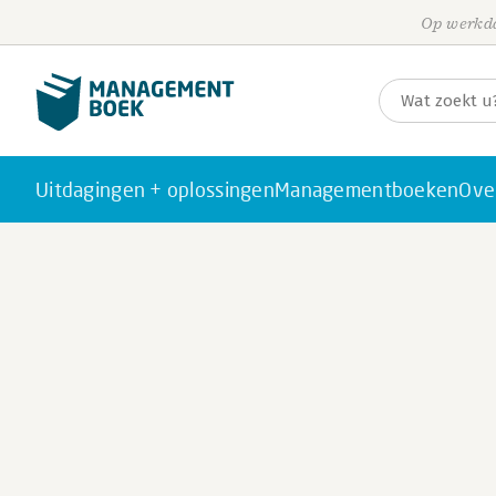
Op werkda
Uitdagingen + oplossingen
Managementboeken
Ove