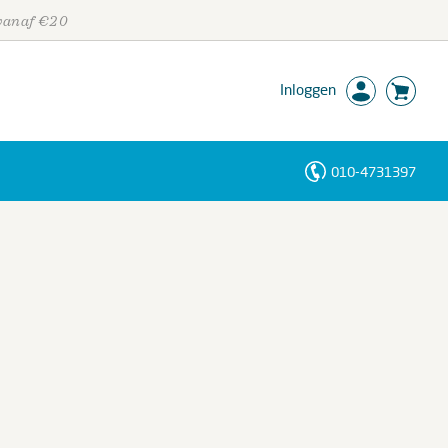
 vanaf €20
Inloggen
010-4731397
Personen
Trefwoorden