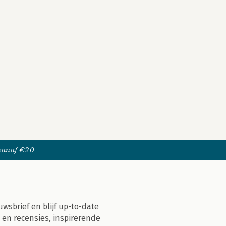
 vanaf €20
uwsbrief en blijf up-to-date
 en recensies, inspirerende