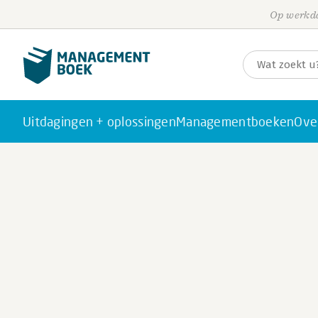
Op werkda
Uitdagingen + oplossingen
Managementboeken
Ove