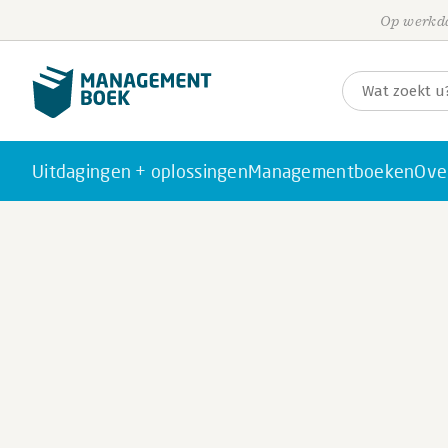
Op werkda
Uitdagingen + oplossingen
Managementboeken
Ove