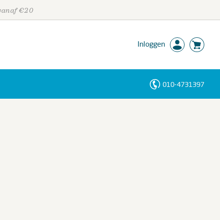
 vanaf €20
Inloggen
010-4731397
Personen
Trefwoorden