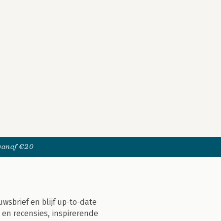
 vanaf €20
uwsbrief en blijf up-to-date
 en recensies, inspirerende