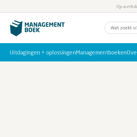
Op werkda
Uitdagingen + oplossingen
Managementboeken
Ove