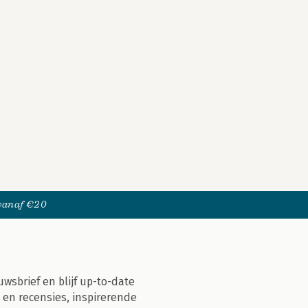
 vanaf €20
uwsbrief en blijf up-to-date
 en recensies, inspirerende