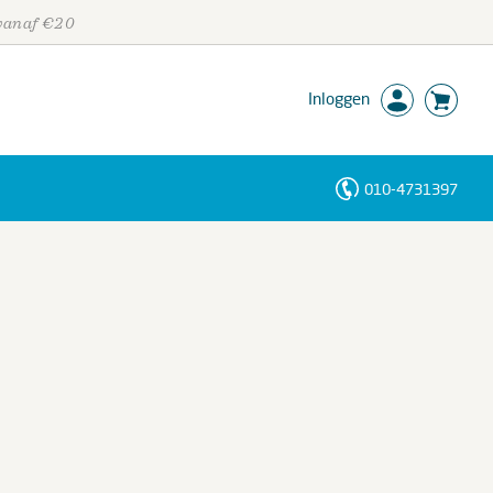
 vanaf €20
Inloggen
010-4731397
Personen
Trefwoorden