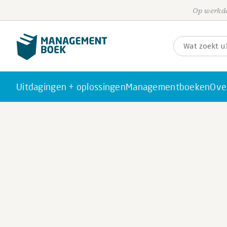
Op werkda
Uitdagingen + oplossingen
Managementboeken
Ove