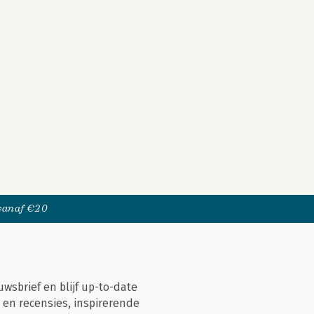
 vanaf €20
uwsbrief en blijf up-to-date
 en recensies, inspirerende