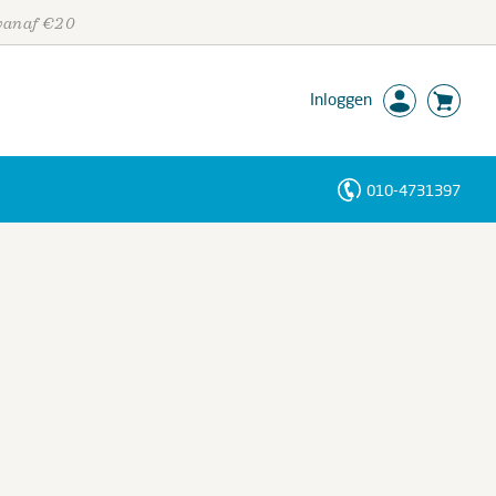
 vanaf €20
Inloggen
010-4731397
Personen
Trefwoorden