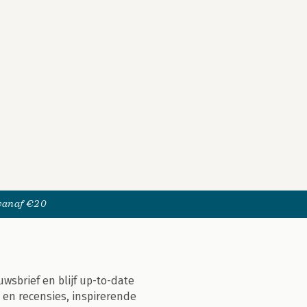
 vanaf €20
uwsbrief en blijf up-to-date
 en recensies, inspirerende