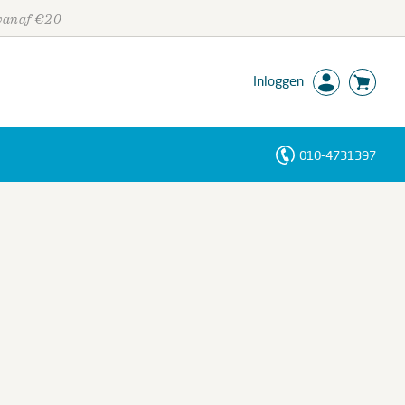
 vanaf €20
Inloggen
010-4731397
Personen
Trefwoorden