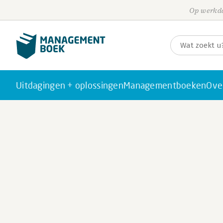
Op werkda
Uitdagingen + oplossingen
Managementboeken
Ove