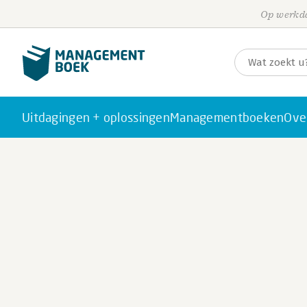
Op werkda
Uitdagingen + oplossingen
Managementboeken
Ove