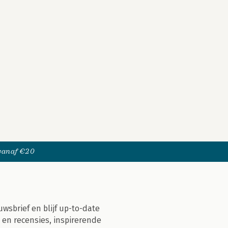
 vanaf €20
uwsbrief en blijf up-to-date
 en recensies, inspirerende