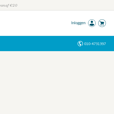
 vanaf €20
Inloggen
010-4731397
Personen
Trefwoorden