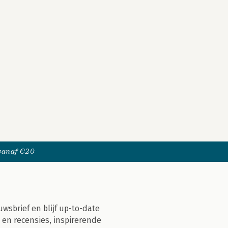
 vanaf €20
uwsbrief en blijf up-to-date
 en recensies, inspirerende