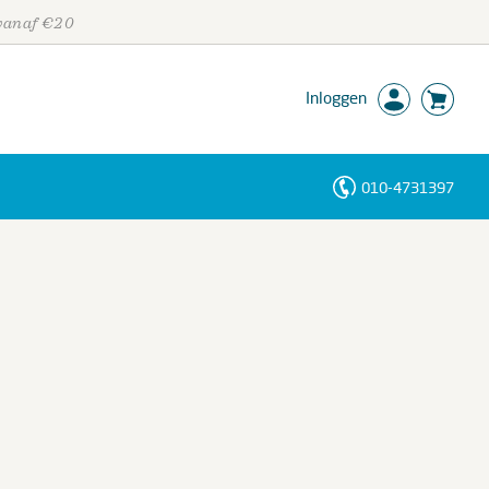
 vanaf €20
Inloggen
010-4731397
Personen
Trefwoorden