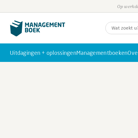
Op werkda
Uitdagingen + oplossingen
Managementboeken
Ove