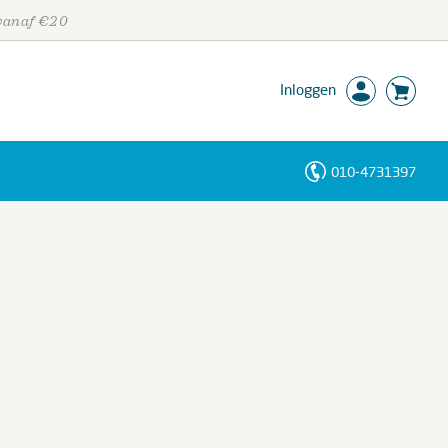
 vanaf €20
Inloggen
010-4731397
Personen
Trefwoorden