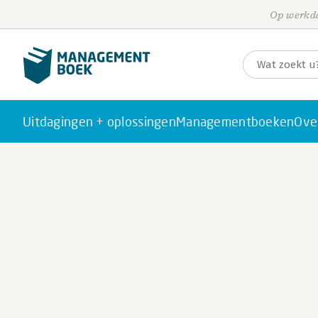
Op werkda
Uitdagingen + oplossingen
Managementboeken
Ove