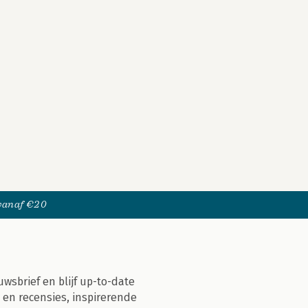
 vanaf €20
uwsbrief en blijf up-to-date
 en recensies, inspirerende