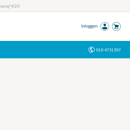
 vanaf €20
Inloggen
010-4731397
Personen
Trefwoorden