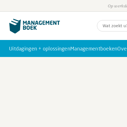
Op werkda
Uitdagingen + oplossingen
Managementboeken
Ove