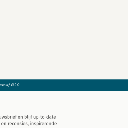
 vanaf €20
uwsbrief en blijf up-to-date
 en recensies, inspirerende