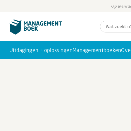
Op werkda
Uitdagingen + oplossingen
Managementboeken
Ove