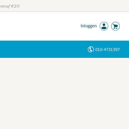
 vanaf €20
Inloggen
010-4731397
Personen
Trefwoorden