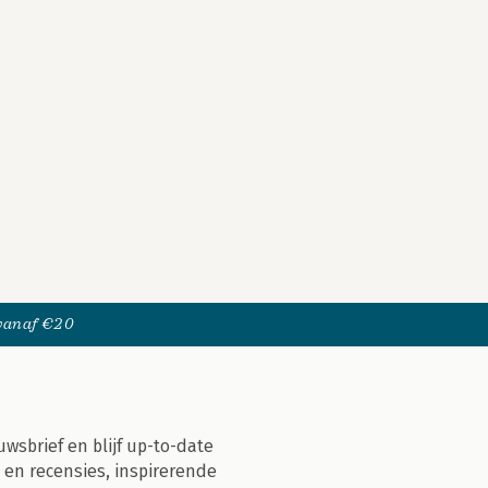
 vanaf €20
uwsbrief en blijf up-to-date
 en recensies, inspirerende