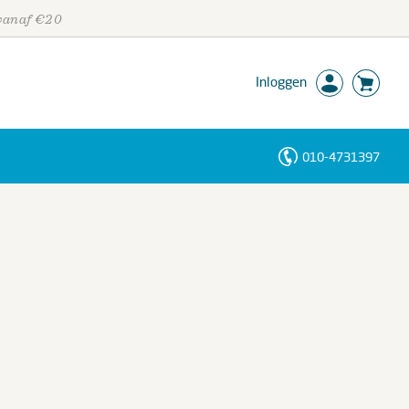
 vanaf €20
Inloggen
010-4731397
Personen
Trefwoorden