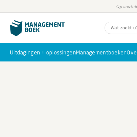
Op werkda
Uitdagingen + oplossingen
Managementboeken
Ove