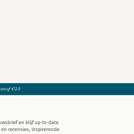
 vanaf €20
uwsbrief en blijf up-to-date
 en recensies, inspirerende