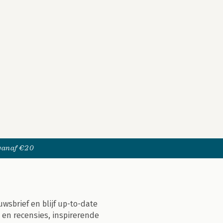
 vanaf €20
uwsbrief en blijf up-to-date
 en recensies, inspirerende