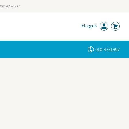
 vanaf €20
Inloggen
010-4731397
Personen
Trefwoorden