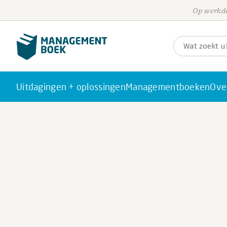
Op werkda
Uitdagingen + oplossingen
Managementboeken
Ove