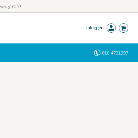
 vanaf €20
Inloggen
010-4731397
Personen
Trefwoorden