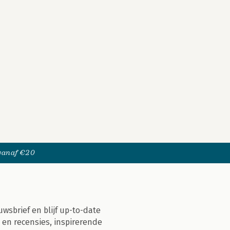
 vanaf €20
uwsbrief en blijf up-to-date
 en recensies, inspirerende