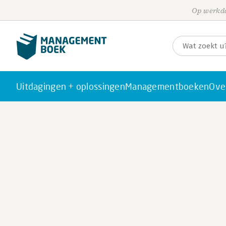
Op werkda
Uitdagingen + oplossingen
Managementboeken
Ove