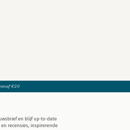
 vanaf €20
uwsbrief en blijf up-to-date
 en recensies, inspirerende