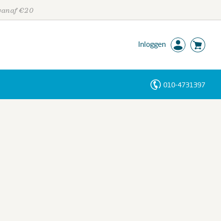
 vanaf €20
Inloggen
010-4731397
Personen
Trefwoorden