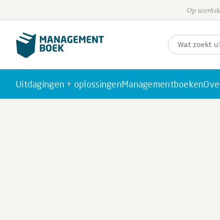
Op werkda
Uitdagingen + oplossingen
Managementboeken
Ove