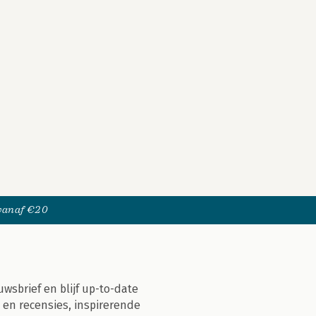
 vanaf €20
uwsbrief en blijf up-to-date
 en recensies, inspirerende