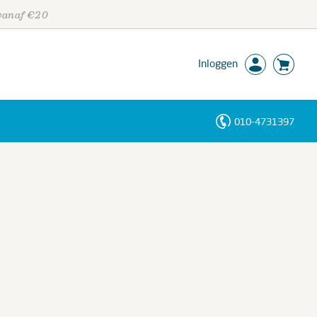
 vanaf €20
Inloggen
010-4731397
Personen
Trefwoorden