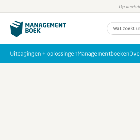
Op werkda
Uitdagingen + oplossingen
Managementboeken
Ove