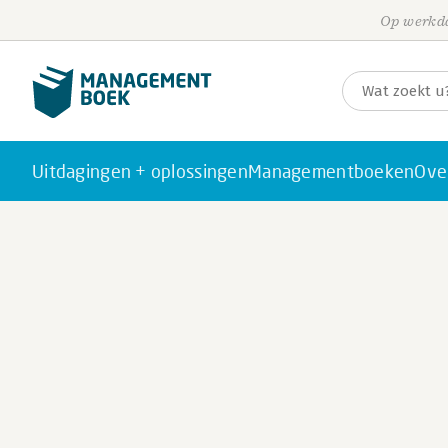
Op werkda
Uitdagingen + oplossingen
Managementboeken
Ove