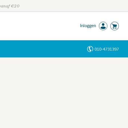
 vanaf €20
Inloggen
010-4731397
Personen
Trefwoorden