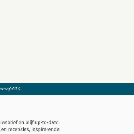
 vanaf €20
uwsbrief en blijf up-to-date
 en recensies, inspirerende