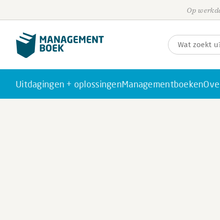
Op werkda
Uitdagingen + oplossingen
Managementboeken
Ove