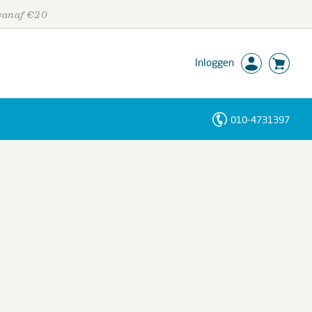
 vanaf €20
Inloggen
010-4731397
Personen
Trefwoorden