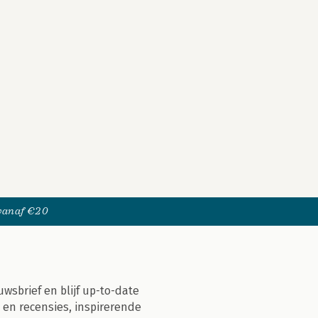
 vanaf €20
uwsbrief en blijf up-to-date
 en recensies, inspirerende