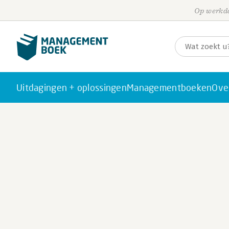
Op werkda
Uitdagingen + oplossingen
Managementboeken
Ove