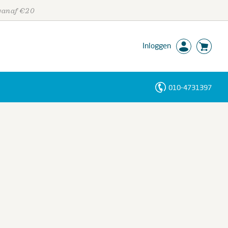
 vanaf €20
Inloggen
010-4731397
Personen
Trefwoorden