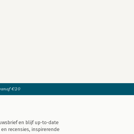
 vanaf €20
uwsbrief en blijf up-to-date
 en recensies, inspirerende