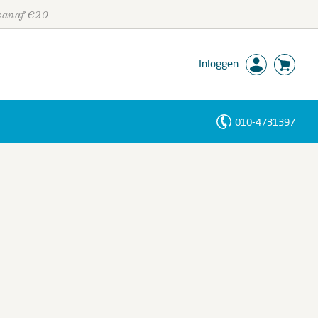
 vanaf €20
Inloggen
010-4731397
Personen
Trefwoorden