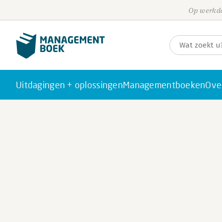
Op werkda
Uitdagingen + oplossingen
Managementboeken
Ove