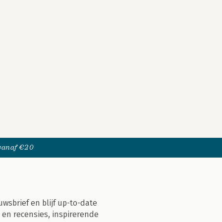
 vanaf €20
uwsbrief en blijf up-to-date
 en recensies, inspirerende