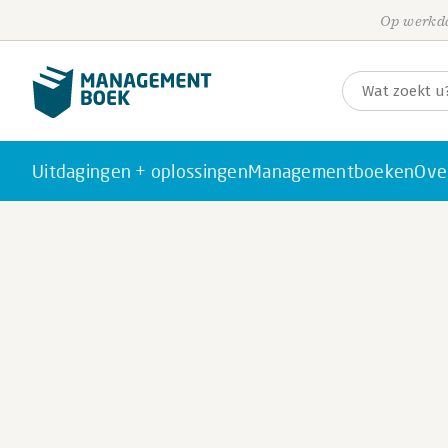
Op werkda
Uitdagingen + oplossingen
Managementboeken
Ove