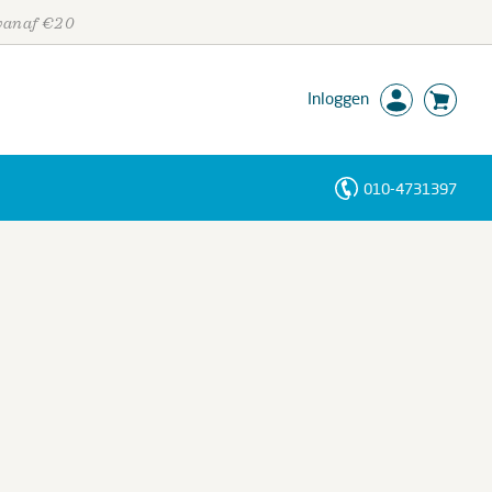
 vanaf €20
Inloggen
010-4731397
Personen
Trefwoorden