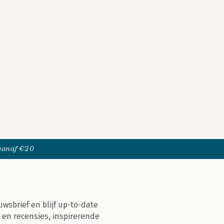
 vanaf €20
uwsbrief en blijf up-to-date
 en recensies, inspirerende