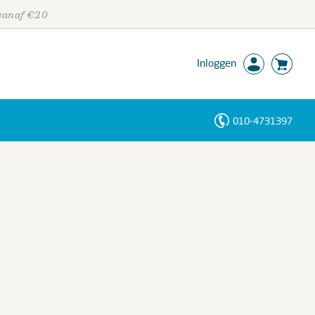
 vanaf €20
Inloggen
010-4731397
Personen
Trefwoorden