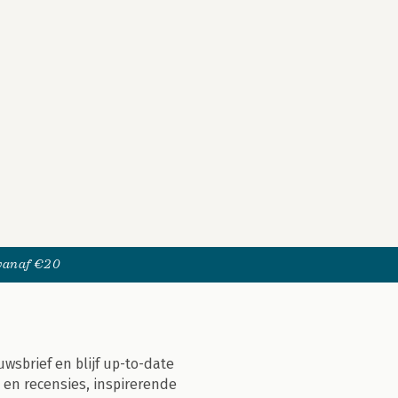
 vanaf €20
uwsbrief en blijf up-to-date
 en recensies, inspirerende