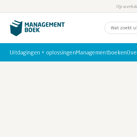
Op werkda
Uitdagingen + oplossingen
Managementboeken
Ove