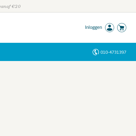
 vanaf €20
Inloggen
010-4731397
Personen
Trefwoorden