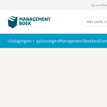
Op werkda
Uitdagingen + oplossingen
Managementboeken
Ove