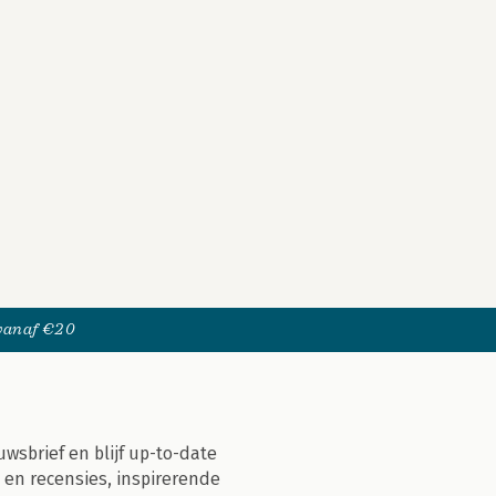
 vanaf €20
uwsbrief en blijf up-to-date
 en recensies, inspirerende