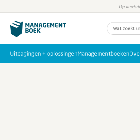
Op werkda
Uitdagingen + oplossingen
Managementboeken
Ove