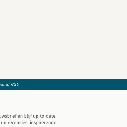
 vanaf €20
uwsbrief en blijf up-to-date
 en recensies, inspirerende