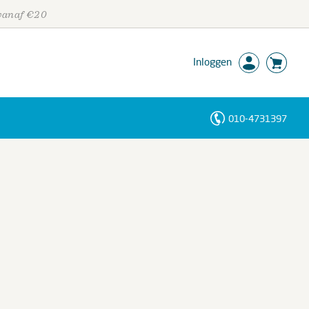
 vanaf €20
Inloggen
010-4731397
Personen
Trefwoorden