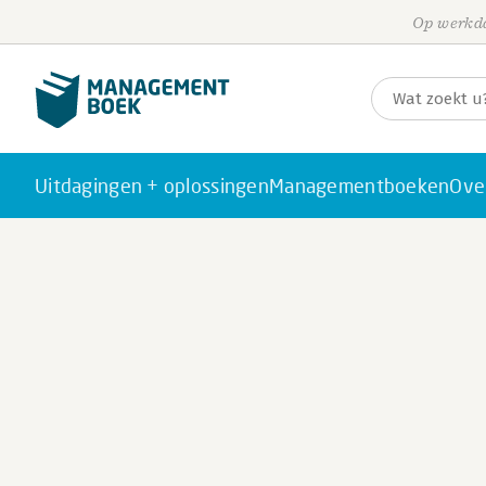
Op werkda
Uitdagingen + oplossingen
Managementboeken
Ove