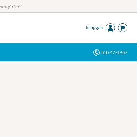
 vanaf €20
Inloggen
010-4731397
Personen
Trefwoorden