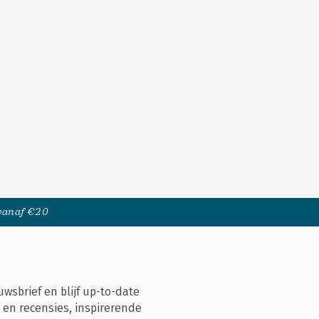
 vanaf €20
uwsbrief en blijf up-to-date
 en recensies, inspirerende