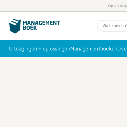
Op werkda
Uitdagingen + oplossingen
Managementboeken
Ove