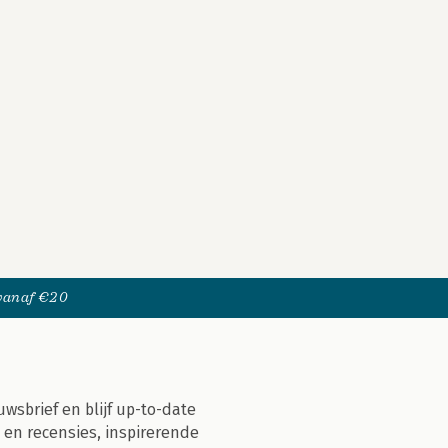
 vanaf €20
uwsbrief en blijf up-to-date
 en recensies, inspirerende