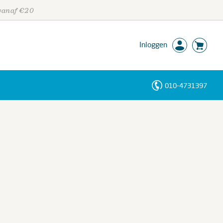
 vanaf €20
Inloggen
010-4731397
Personen
Trefwoorden