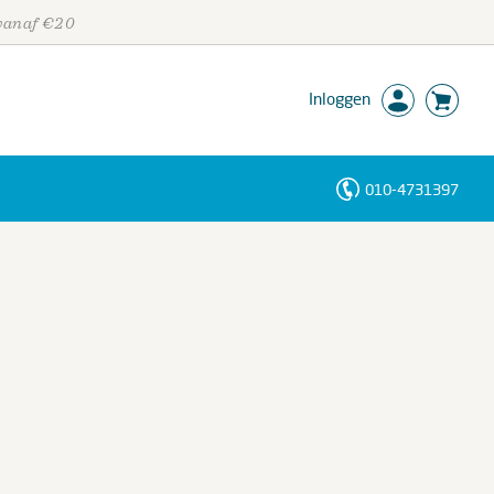
 vanaf €20
Inloggen
010-4731397
Personen
Trefwoorden