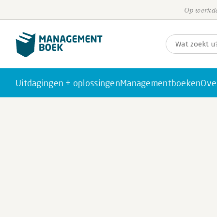
Op werkda
Uitdagingen + oplossingen
Managementboeken
Ove