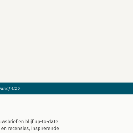
 vanaf €20
uwsbrief en blijf up-to-date
 en recensies, inspirerende