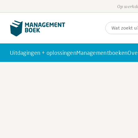
Op werkda
Uitdagingen + oplossingen
Managementboeken
Ove