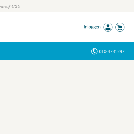
 vanaf €20
Inloggen
010-4731397
Personen
Trefwoorden