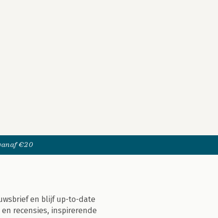
 vanaf €20
uwsbrief en blijf up-to-date
 en recensies, inspirerende