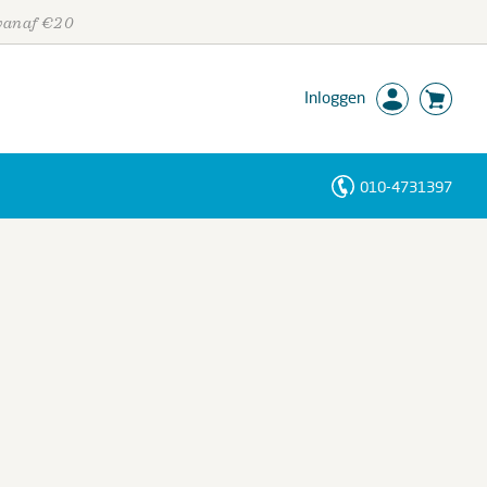
 vanaf €20
Inloggen
010-4731397
Personen
Trefwoorden