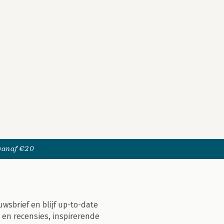
 vanaf €20
uwsbrief en blijf up-to-date
 en recensies, inspirerende