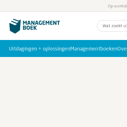
Op werkda
Uitdagingen + oplossingen
Managementboeken
Ove