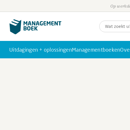
Op werkda
Uitdagingen + oplossingen
Managementboeken
Ove