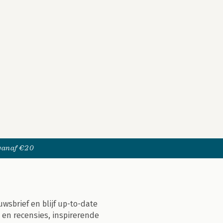
 vanaf €20
uwsbrief en blijf up-to-date
 en recensies, inspirerende