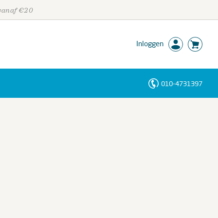
 vanaf €20
Inloggen
010-4731397
Personen
Trefwoorden