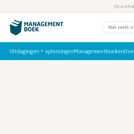
Op werkda
Uitdagingen + oplossingen
Managementboeken
Ove