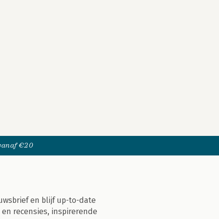
 vanaf €20
uwsbrief en blijf up-to-date
 en recensies, inspirerende