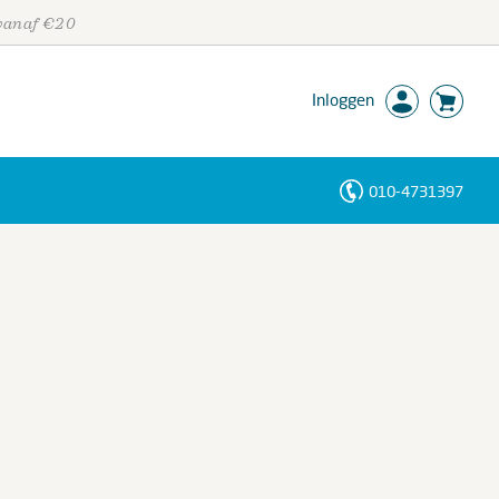
 vanaf €20
Inloggen
010-4731397
Personen
Trefwoorden