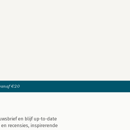
 vanaf €20
uwsbrief en blijf up-to-date
 en recensies, inspirerende