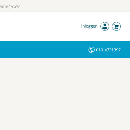
 vanaf €20
Inloggen
010-4731397
Personen
Trefwoorden