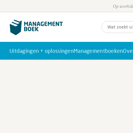
Op werkda
Uitdagingen + oplossingen
Managementboeken
Ove