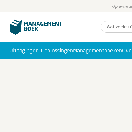
Op werkda
Uitdagingen + oplossingen
Managementboeken
Ove