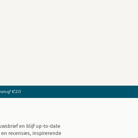
 vanaf €20
uwsbrief en blijf up-to-date
 en recensies, inspirerende