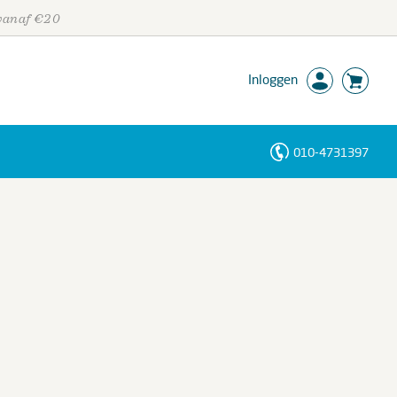
 vanaf €20
Inloggen
010-4731397
Personen
Trefwoorden