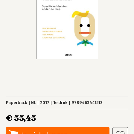
Paperback
NL
2017
1e druk
9789463441513
€ 55,45