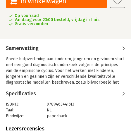
In winkelwagen
Op voorraad
Vandaag voor 23:00 besteld, vrijdag in huis
Gratis verzonden
Samenvatting
Goede hulpverlening aan kinderen, jongeren en gezinnen start
met een goed diagnostisch onderzoek volgens de principes
van de empirische cyclus. Voor het werken met kinderen,
jongeren en gezinnen zijn er verschillende kwaliteitsvolle
diagnostische modellen beschreven, zoals bijvoorbeeld het
handelingsgerichte diagnostische model van Pameijer en van
Specificaties
Beukering of het model van de diagnostische cyclus zoals
beschreven door de Bruyn, Ruijssenaars, Pameijer en van
ISBN13:
9789463441513
Aarle.
Taal:
NL
Dit handboek vertrekt vanuit deze modellen om de clinicus
Bindwijze:
paperback
concrete, state-of-the-art handvatten te bieden om het
Aantal pagina's:
360
diagnostisch handelen inhoudelijk te sturen. Dit boek is het
Uitgever:
Acco België
Lezersrecensies