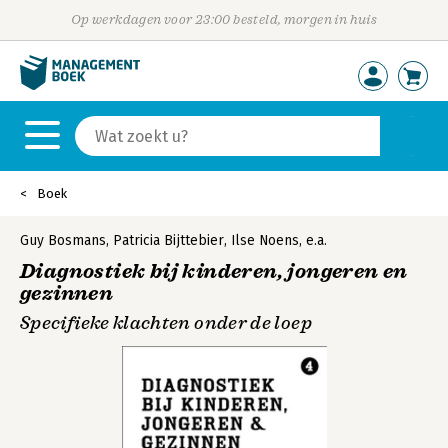
Op werkdagen voor 23:00 besteld, morgen in huis
Boek
Guy Bosmans
,
Patricia Bijttebier
,
Ilse Noens
,
e.a.
Diagnostiek bij kinderen, jongeren en
gezinnen
Specifieke klachten onder de loep