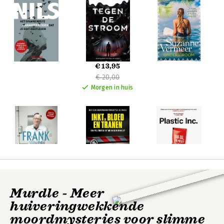
€ 13,95
€ 20,00
Morgen in huis
€ 17,50
Murdle - Meer
€ 21,99
Morgen in huis
huiveringwekkende
moordmysteries voor slimme