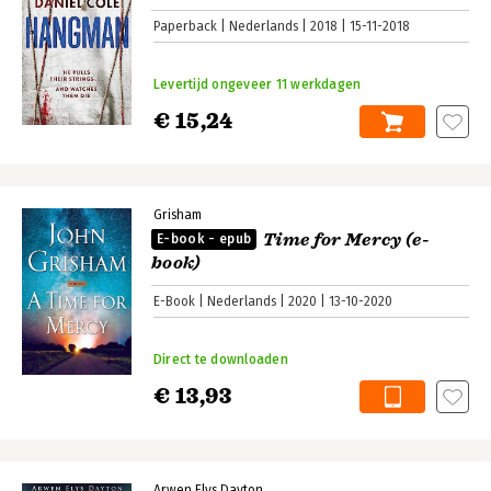
Paperback
Nederlands
2018
15-11-2018
Levertijd ongeveer 11 werkdagen
€ 15,24
Grisham
Time for Mercy (e-
E-book - epub
book)
E-Book
Nederlands
2020
13-10-2020
Direct te downloaden
€ 13,93
Arwen Elys Dayton