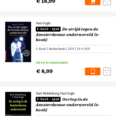
€ 18,99
Paul Vugts
De strijd tegen de
E-book - epub
Amsterdamse onderwereld (e-
book)
E-Book
Nederlands
2011
25-5-2011
Direct te downloaden
€ 8,99
Bart Middelburg
Paul Vugts
Oorlog in de
E-book - epub
Amsterdamse onderwereld (e-
book)