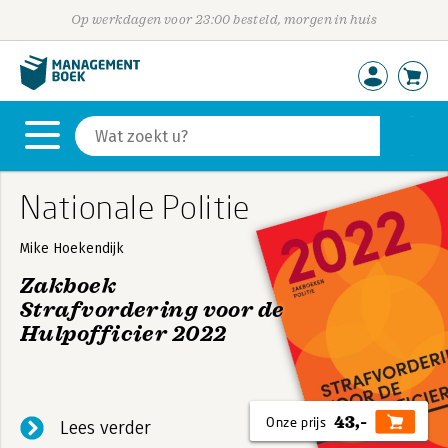
Op werkdagen voor 23:00 besteld, morgen in huis
Nationale Politie
Mike Hoekendijk
Zakboek
Strafvordering voor de
Hulpofficier 2022
Dit zakboek zet de belangrijkste bevoegdheden uit
het Wetboek van Strafvordering en een aantal
43,-
bijzondere wetten voor je op een rij.
Lees verder