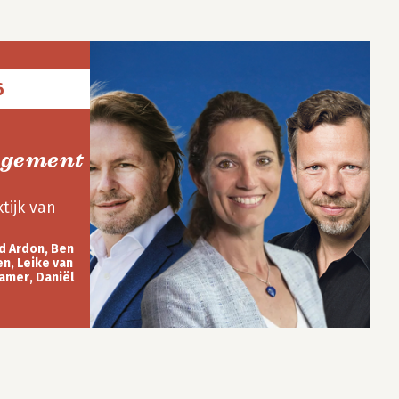
6
gement
tijk van
d Ardon, Ben
n, Leike van
amer, Daniël