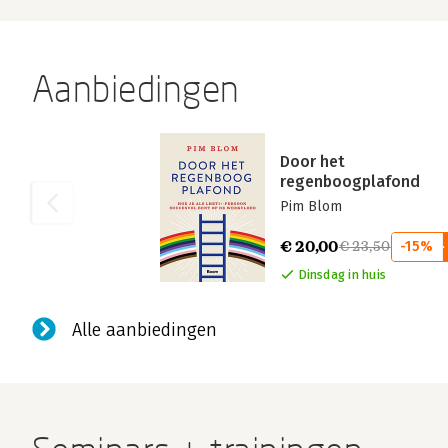
Aanbiedingen
Door het
regenboogplafond
Pim Blom
€ 20,00
€ 23,50
-15%
Dinsdag in huis
Alle aanbiedingen