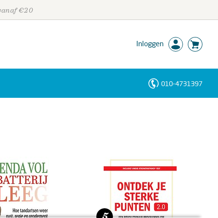
 vanaf €20
Inloggen
010-4731397
Personen
Trefwoorden
5