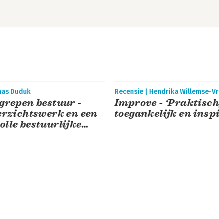
mas Duduk
Recensie | Hendrika Willemse-V
grepen bestuur -
Improve - ‘Praktisch
erzichtswerk en een
toegankelijk en insp
lle bestuurlijke