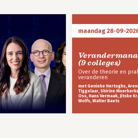
maandag 28-09-202
Verandermana
(9 colleges)
Over de theorie en prak
veranderen
met Genieke Hertoghs, Aren
Tiggelaar, Shirine Moerkerke
Oss, Hans Vermaak, Jitske Kr
Wolfs, Walter Baets