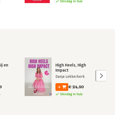
s
Dinsdag in huis
ij en
High Heels, High
Impact
Danja Lekkerkerk
9
€ 24,50
s
Dinsdag in huis