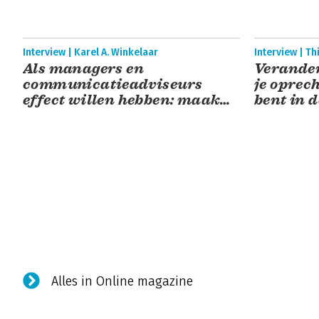
Interview | Karel A. Winkelaar
Interview | T
Als managers en
Verander
communicatieadviseurs
je oprec
effect willen hebben: maak
bent in 
concrete afspraken!
Alles in Online magazine