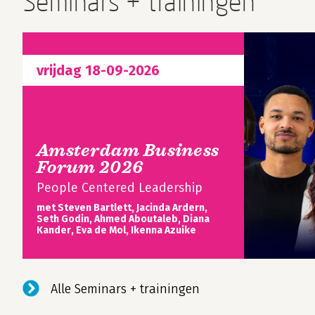
Seminars + trainingen
vrijdag 18-09-2026
Amsterdam Business
Forum 2026
People Centered Leadership
met Steven Bartlett, Jacinda Ardern,
Seth Godin, Ahmed Aboutaleb, Diana
Kander, Eva de Mol, Ikenna Azuike
Alle Seminars + trainingen