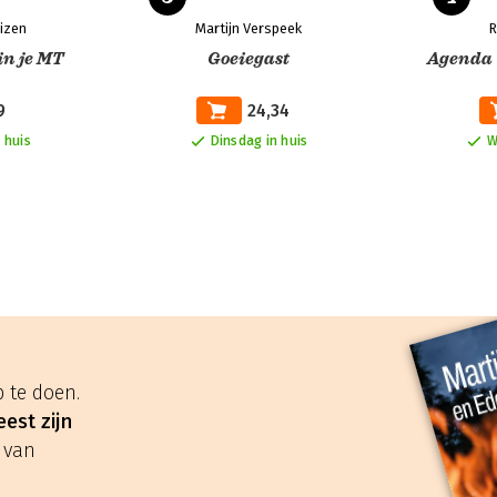
izen
Martijn Verspeek
R
in je MT
Goeiegast
Agenda V
9
24,34
 huis
Dinsdag in huis
W
 te doen.
est zijn
 van