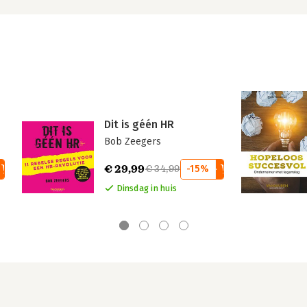
Dit is géén HR
Bob Zeegers
€ 29,99
€ 34,99
-15%
Dinsdag in huis