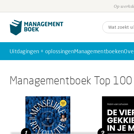
Op werkda
Uitdagingen + oplossingen
Managementboeken
Ove
Managementboek Top 100
1
2