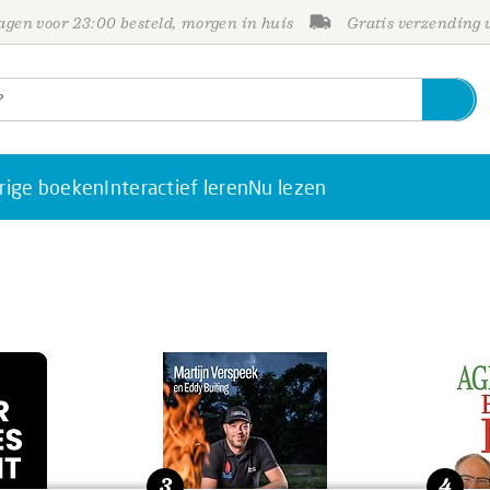
gen voor 23:00 besteld, morgen in huis
Gratis verzending
rige boeken
Interactief leren
Nu lezen
3
4