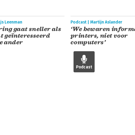
hijs Leenman
Podcast | Martijn Aslander
ing gaat sneller als
‘We bewaren informa
ht geïnteresseerd
printers, niet voor
de ander
computers’
Podcast