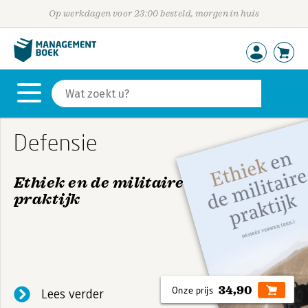
Op werkdagen voor 23:00 besteld, morgen in huis
Defensie
Ethiek en de militaire
praktijk
De Nederlandse samenleving verwacht van haar
militairen dat zij op moreel verantwoorde wijze
handelen. Dat is een terechte verwachting die
tegelijk niet zo vanzelfsprekend en eenduidig is
34,90
Lees verder
als het klinkt. De huidige militaire praktijk laat