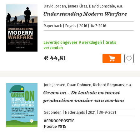
David Jordan
James Kiras
David Lonsdale
e.a.
Understanding Modern Warfare
Paperback
Engels
2016
14-7-2016
Levertijd ongeveer 9 werkdagen | Gratis
verzonden
€ 44,81
Joris Janssen
Daan Dohmen
Richard Bergmans
e.a.
Green on - De leukste en meest
productieve manier van werken
Gebonden
Nederlands
2021
30-9-2021
VERKOOPPOSITIE
Positie #815