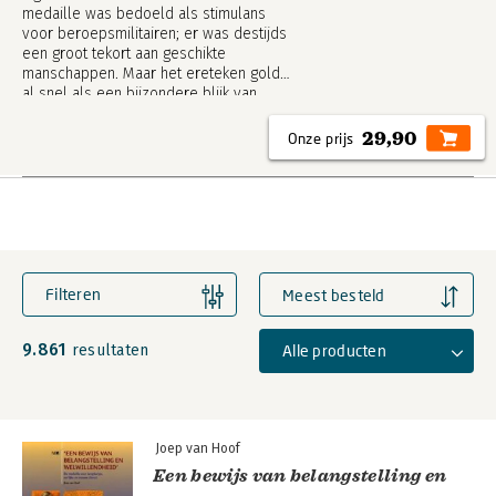
medaille was bedoeld als stimulans
voor beroepsmilitairen; er was destijds
een groot tekort aan geschikte
manschappen. Maar het ereteken gold
al snel als een bijzondere blijk van
waardering voor de wijze waarop de
onderofficieren hun complexe taken
29,90
vervulden. Het boek gaat over het
ontstaan en de ontwikkeling van de
'trouwe-dienstmedaille'.
Filteren
Meest besteld
9.861
Alle producten
resultaten
Joep van Hoof
Een bewijs van belangstelling en