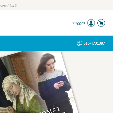
 vanaf €20
Inloggen
010-4731397
Personen
Trefwoorden