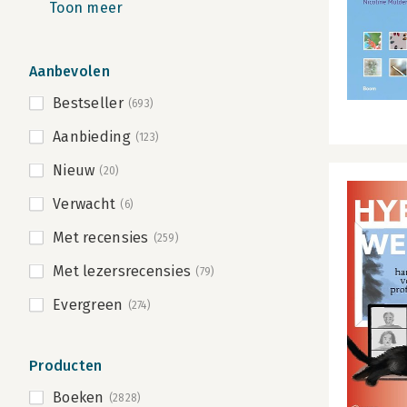
Toon meer
Aanbevolen
Bestseller
(693)
Aanbieding
(123)
Nieuw
(20)
Verwacht
(6)
Met recensies
(259)
Met lezersrecensies
(79)
Evergreen
(274)
Producten
Boeken
(2828)