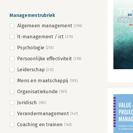
Managementrubriek
Algemeen management
(296)
It-management / ict
(279)
Psychologie
(255)
Persoonlijke effectiviteit
(218)
Leiderschap
(212)
Mens en maatschappij
(193)
Organisatiekunde
(181)
Juridisch
(165)
Verandermanagement
(147)
Coaching en trainen
(143)