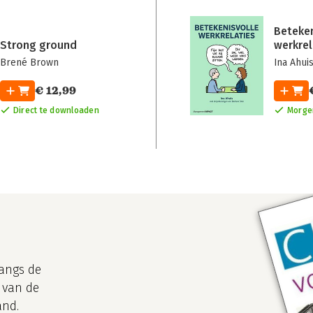
Beteken
Strong ground
werkrel
Brené Brown
Ina Ahui
€ 12,99
Direct te downloaden
Morgen
langs de
 van de
and.