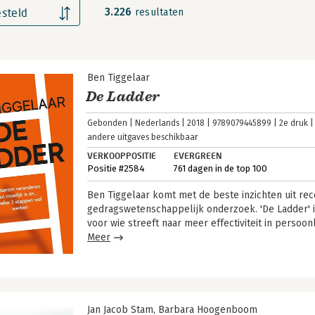
3.226
steld
resultaten
Ben Tiggelaar
De Ladder
Gebonden
Nederlands
2018
9789079445899
2e druk
andere uitgaves beschikbaar
VERKOOPPOSITIE
EVERGREEN
Positie #2584
761 dagen in de top 100
Ben Tiggelaar komt met de beste inzichten uit rec
gedragswetenschappelijk onderzoek. 'De Ladder' 
voor wie streeft naar meer effectiviteit in persoon
Meer
Jan Jacob Stam
Barbara Hoogenboom