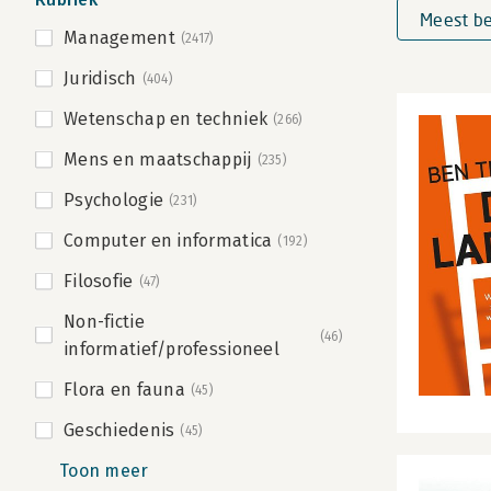
Meest be
Management
(2417)
Juridisch
(404)
Wetenschap en techniek
(266)
Mens en maatschappij
(235)
Psychologie
(231)
Computer en informatica
(192)
Filosofie
(47)
Non-fictie
(46)
informatief/professioneel
Flora en fauna
(45)
Geschiedenis
(45)
Toon meer