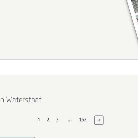
en Waterstaat
1
2
3
...
162